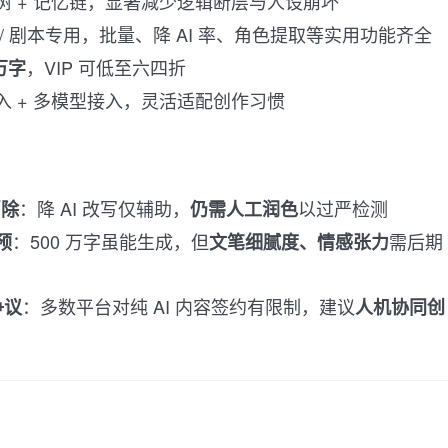
树 + 记忆链，显著减少逻辑断层与人设崩坏
 / 剧本专用，批量、降 AI 率、角色提取等实用功能齐全
，VIP 可低至六四折
 万字
入 + 多模型接入，灵活适配创作习惯
：降 AI 改写仅辅助，
以过严检测
消除
仍需人工润色
：500 万字虽能生成，但
需后期
预
文笔细腻度、情感张力
：多数平台对纯 AI 内容签约有限制，建议
争议
人机协同创