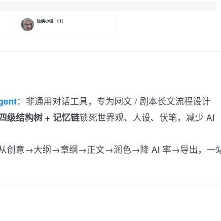
：非通用对话工具，专为网文 / 剧本长文流程设计
gent
锁死世界观、人设、伏笔，减少 AI
四级结构树 + 记忆链
从创意→大纲→章纲→正文→润色→降 AI 率→导出，一