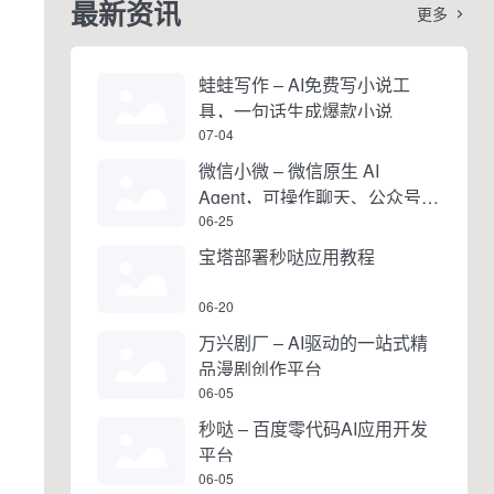
最新资讯
更多

蛙蛙写作 – AI免费写小说工
具，一句话生成爆款小说
07-04
微信小微 – 微信原生 AI
Agent，可操作聊天、公众号、
视频号和小程序
06-25
宝塔部署秒哒应用教程
06-20
万兴剧厂 – AI驱动的一站式精
品漫剧创作平台
06-05
秒哒 – 百度零代码AI应用开发
平台
06-05