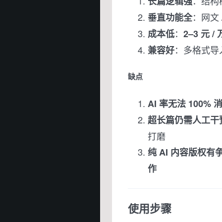
：结构
长篇逻辑强
：网文
垂直功能全
：
成本低
2–3 元 /
：多格式导
兼容好
缺点
AI 率无法 100% 
超长篇仍需人工干
打磨
纯 AI 内容版权有
作
使用步骤