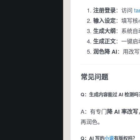
：访问
ta
注册登录
：填写核
输入设定
：系统自
生成大纲
：一键启
生成正文
：用改写
润色降 AI
常见问题
Q：生成内容能过 AI 检测吗
A：有专门
降 AI 率改写
再润色。
Q：AI 写的
小说
有版权吗？