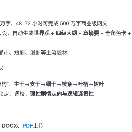
，48–72 小时可完成 500 万字商业级网文
0 万字
/ 人设，自动生成
世界观 + 四级大纲 + 章摘要 + 全角色卡 +
都市、短剧、漫剧等主流题材
心）
结构”：
主干→支干→细干→枝条→叶柄→树叶
锁定、调校，
强控剧情走向与逻辑连贯性
上传
、DOCX、
PDF