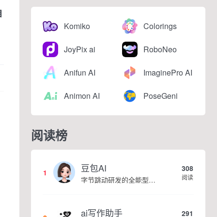
自
Komiko
Colorings
，
JoyPix ai
RoboNeo
Anifun AI
ImaginePro AI
Animon AI
PoseGeni
阅读榜
豆包AI
308
1
阅读
字节跳动研发的全能型AI智能助手，提供智能对话、知识问答、内容创作、学习办公等一站式AI服务
ai写作助手
291