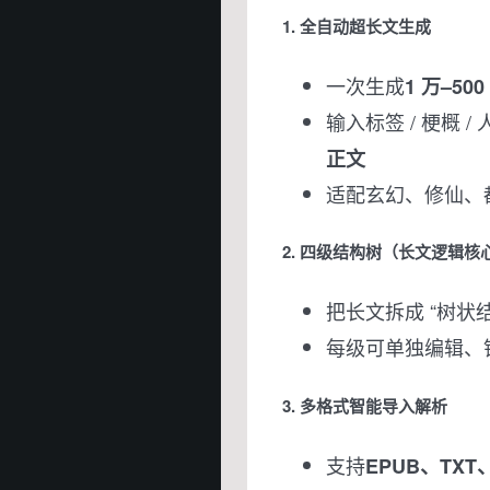
1. 全自动超长文生成
一次生成
1 万–50
输入标签 / 梗概 
正文
适配玄幻、修仙、
2. 四级结构树（长文逻辑核
把长文拆成 “树状
每级可单独编辑、
3. 多格式智能导入解析
支持
EPUB、TXT