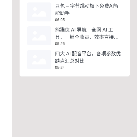
豆包 – 字节跳动旗下免费AI智
能助手
06-05
熊猫侠 AI 导航｜全网 AI 工
具，一键全收录，效率直接拉
满
05-26
四大 AI 配音平台，各项参数优
缺点汇总对比
05-24