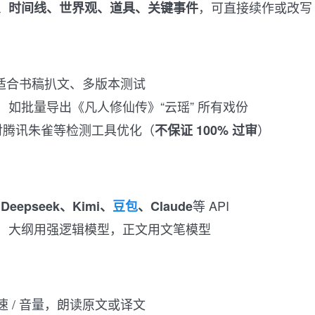
，可直接续作或改写
、时间线、世界观、道具、关键事件
适合书稿扒文、多版本测试
：如批量导出《凡人修仙传》“云瑶” 所有戏份
对腾讯朱雀等检测工具优化（
）
不保证 100% 过审
等 API
、Deepseek、Kimi、
豆包
、Claude
：大纲用强逻辑模型，正文用文笔模型
速 / 音量，朗读原文或译文