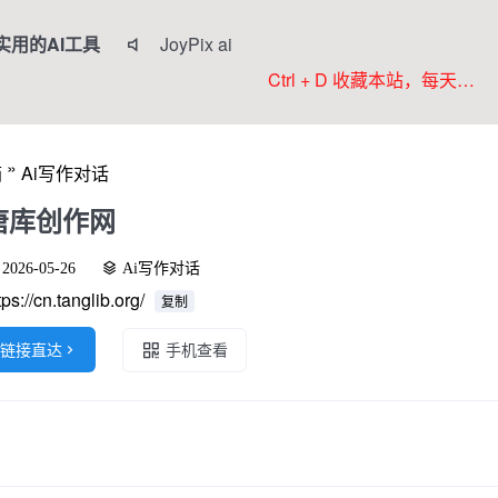
实用的AI工具
JoyPix ai

RoboNeo
Ctrl + D 收藏本站，每天更新好站！
Anifun AI
Komiko
»
箱
Ai写作对话
Colorings
唐库创作网
2026-05-26
Ai写作对话
tps://cn.tanglib.org/
复制
链接直达

手机查看