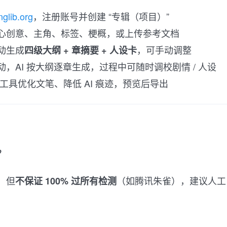
nglib.org
，注册账号并创建 “专辑（项目）”
心创意、主角、标签、梗概，或上传参考文档
动生成
，可手动调整
四级大纲 + 章摘要 + 人设卡
动，AI 按大纲逐章生成，过程中可随时调校剧情 / 人设
工具优化文笔、降低 AI 痕迹，预览后导出
？
，但
（如腾讯朱雀），建议人工
不保证 100% 过所有检测