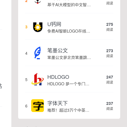
2
阅读
基于AI大模型的中文智能写作工具，面向学生、自媒体、职场人士提供一站式文本创作服务 核心定位 AI写作助手是依托人工智能技术打造的创作辅助平台，专注中文文本生成与优化，帮助用户快速完成各类文案、文章、论文等内容创作，提升写作效率 核心功能 ...
U钙网
275
3
阅读
免费AI智能LOGO在线设计制作平台
笔墨公文
273
4
阅读
笔墨公文是北京笔墨跳动科技旗下垂直公文赛道 AIGC 创作平台，深耕体制公文专业场景，依托海量标准公文语料训练专属大模型。平台整合 AI 公文生成、全维度智能校对、范文库、实时更新素材库、标准化公文模板五大核心板块，兼顾公文快速撰写、文稿合...
HDLOGO
247
5
阅读
HDLOGO 是一个专门整理矢量标志和图标的网站，提供各类品牌和公司的矢量标志下载服务，主要面向设计师、营销人员和企业用户，帮他们获取高质量的品牌标识资源。
站
字体天下
237
6
阅读
推荐！超过3万个中英文字体免费下载