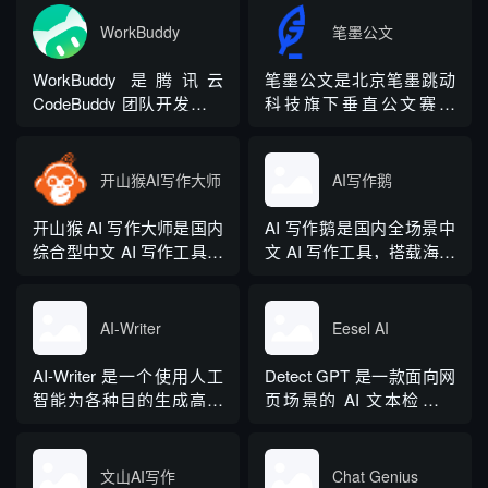
WorkBuddy
笔墨公文
WorkBuddy 是腾讯云
笔墨公文是北京笔墨跳动
CodeBuddy 团队开发的全
科技旗下垂直公文赛道
场景职场 AI 智能体桌面工
AIGC 创作平台，深耕体
作台，2026 年 3 月正式上
制公文专业场景，依托海
线，6 月推出企业版抖音
量标准公文语料训练专属
开山猴AI写作大师
AI写作鹅
百科。区别于普通对话式
大模型。平台整合 AI 公文
AI，它是可以直接操作电
生成、全维度智能校对、
开山猴 AI 写作大师是国内
AI 写作鹅是国内全场景中
脑本地授权文件的 AI 助
范文库、实时更新素材
综合型中文 AI 写作工具，
文 AI 写作工具，搭载海量
手，用户用自然语言下...
库、标准化公文模板五大
融合二十年专业内容创作
细分写作模板，覆盖办公
核心板块，兼顾公文快速
方法论与自研大模型算
公文、学术论文、电商短
撰写、文稿合...
法，大幅降低 AI 使用门
视频、新媒体、文学创
AI-Writer
Eesel AI
槛，无需专业提示词技巧
作、多行业策划等上百类
即可产出高质量文稿。平
场景，集成伪原创改写、
AI-Writer 是一个使用人工
Detect GPT 是一款面向网
台覆盖 20 余个行业领域、
图生文、多语言翻译、
智能为各种目的生成高质
页场景的 AI 文本检测工
279 种写作体裁，配备 20
PPT 大纲生成等通用能
量和相关内容的平台。无
具，以浏览器插件形态为
余种专业角色...
力，同时内置多领域 AI 私
论您是需要撰写博客文
主，核心能力是实时扫描
人顾问...
章、产品描述、登录页面
网页文字，甄别 GPT 系列
文山AI写作
Chat Genius