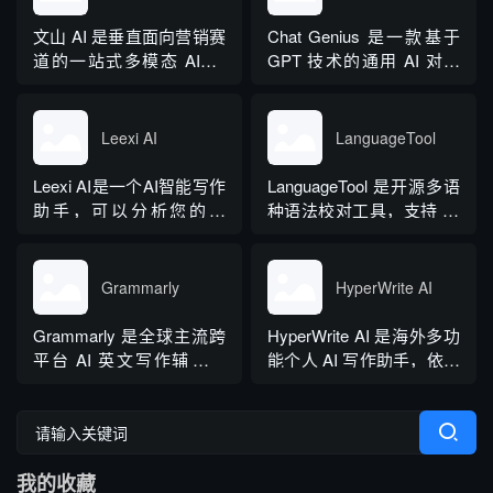
还是研究论文。
大模型产出内容，依托斯
坦福零样本概率曲率检测
文山 AI 是垂直面向营销赛
Chat Genius 是一款基于
技术，无需针对新模型重
道的一站式多模态 AIGC
GPT 技术的通用 AI 对话
新训练，操作简单、无需
工具，主打图文一体化生
应用，依托大模型自然语
注册登录，面向科研人...
成，依托深度学习算法学
言处理能力实现图文双向
习用户创作风格，适配新
交互，支持自定义专属个
Leexi AI
LanguageTool
闻稿、产品文案、广告宣
性化 AI 助理，覆盖问答查
传等各类营销文体。内置
询、内容创作、生活事务
Leexi AI是一个AI智能写作
LanguageTool 是开源多语
十大类海量行业模板，覆
辅助等场景。产品采用金
助手，可以分析您的文
种语法校对工具，支持 30
盖超 99% 营销业务场景，
币激励体系，用户可通过
本，提供有关如何改进文
余种语言与方言检测，覆
普通用户选择模板填入需
拉新、观看广告...
本的反馈和建议，帮助您
盖英、西、德、法等主流
求...
纠正语法、拼写和标点符
语种，区分六大英语地域
Grammarly
HyperWrite AI
号错误等。
版本。工具除基础拼写语
法纠错外，还可校验标
Grammarly 是全球主流跨
HyperWrite AI 是海外多功
点、大小写、语句冗余问
平台 AI 英文写作辅助工
能个人 AI 写作助手，依托
题，附带 AI 句子改写功
具，提供免费基础版本，
大语言模型打造全场景文
能，分为免费个人版、...
依托 NLP 与大模型技术，
字处理工具，内置上百种
搭载 GrammarlyGO 智能
写作功能，支持原生网页
写作助手，集实时校对、
编辑器与 Chrome 浏览器
我的收藏
AI 生成、抄袭检测、引文
插件，可在任意网页实时