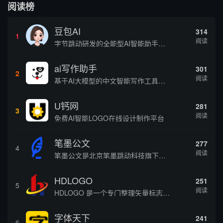
阅读榜
豆包AI
314
1
阅读
字节跳动研发的全能型AI智能助手，提供智能对话、知识问答、内容创作、学习办公等一站式AI服务
ai写作助手
301
2
阅读
基于AI大模型的中文智能写作工具，面向学生、自媒体、职场人士提供一站式文本创作服务 核心定位 AI写作助手是依托人工智能技术打造的创作辅助平台，专注中文文本生成与优化，帮助用户快速完成各类文案、文章、论文等内容创作，提升写作效率 核心功能 ...
U钙网
281
3
阅读
免费AI智能LOGO在线设计制作平台
笔墨公文
277
4
阅读
笔墨公文是北京笔墨跳动科技旗下垂直公文赛道 AIGC 创作平台，深耕体制公文专业场景，依托海量标准公文语料训练专属大模型。平台整合 AI 公文生成、全维度智能校对、范文库、实时更新素材库、标准化公文模板五大核心板块，兼顾公文快速撰写、文稿合...
HDLOGO
251
5
阅读
HDLOGO 是一个专门整理矢量标志和图标的网站，提供各类品牌和公司的矢量标志下载服务，主要面向设计师、营销人员和企业用户，帮他们获取高质量的品牌标识资源。
字体天下
241
6