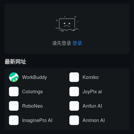
排版、团队文风统一功能
调用 AI。覆盖内容生成、
于一体。覆盖客户端、浏
改写翻译、学术调研、商
览器插...
务沟通等...
请先登录
登录
最新网址
WorkBuddy
Komiko
Colorings
JoyPix ai
RoboNeo
Anifun AI
ImaginePro AI
Animon AI