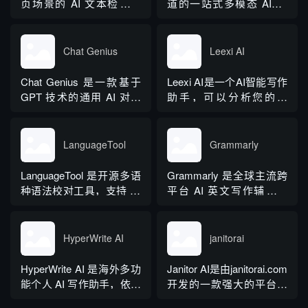
图生文、多语言翻译、
页场景的 AI 文本检测工
道的一站式多模态 AIGC
PPT 大纲生成等通用能
具，以浏览器插件形态为
工具，主打图文一体化生
力，同时内置多领域 AI 私
主，核心能力是实时扫描
成，依托深度学习算法学
人顾问...
网页文字，甄别 GPT 系列
习用户创作风格，适配新
Chat Genius
Leexi AI
大模型产出内容，依托斯
闻稿、产品文案、广告宣
坦福零样本概率曲率检测
传等各类营销文体。内置
Chat Genius 是一款基于
Leexi AI是一个AI智能写作
技术，无需针对新模型重
十大类海量行业模板，覆
GPT 技术的通用 AI 对话
助手，可以分析您的文
新训练，操作简单、无需
盖超 99% 营销业务场景，
应用，依托大模型自然语
本，提供有关如何改进文
注册登录，面向科研人...
普通用户选择模板填入需
言处理能力实现图文双向
本的反馈和建议，帮助您
求...
交互，支持自定义专属个
纠正语法、拼写和标点符
LanguageTool
Grammarly
性化 AI 助理，覆盖问答查
号错误等。
询、内容创作、生活事务
LanguageTool 是开源多语
Grammarly 是全球主流跨
辅助等场景。产品采用金
种语法校对工具，支持 30
平台 AI 英文写作辅助工
币激励体系，用户可通过
余种语言与方言检测，覆
具，提供免费基础版本，
拉新、观看广告...
盖英、西、德、法等主流
依托 NLP 与大模型技术，
语种，区分六大英语地域
搭载 GrammarlyGO 智能
HyperWrite AI
janitorai
版本。工具除基础拼写语
写作助手，集实时校对、
法纠错外，还可校验标
AI 生成、抄袭检测、引文
HyperWrite AI 是海外多功
Janitor AI是由janitorai.com
点、大小写、语句冗余问
排版、团队文风统一功能
能个人 AI 写作助手，依托
开发的一款强大的平台，
题，附带 AI 句子改写功
于一体。覆盖客户端、浏
大语言模型打造全场景文
允许用户创建具有不同个