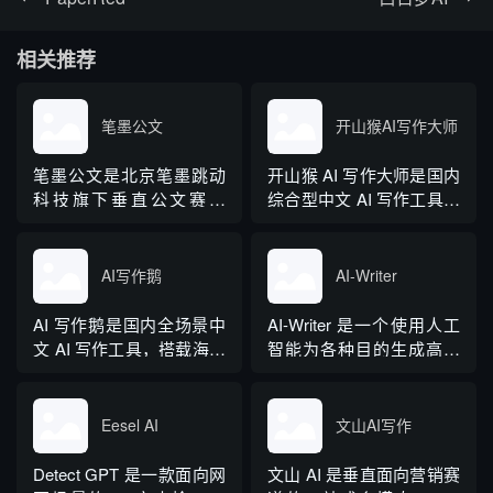
相关推荐
笔墨公文
开山猴AI写作大师
笔墨公文是北京笔墨跳动
开山猴 AI 写作大师是国内
科技旗下垂直公文赛道
综合型中文 AI 写作工具，
AIGC 创作平台，深耕体
融合二十年专业内容创作
制公文专业场景，依托海
方法论与自研大模型算
量标准公文语料训练专属
法，大幅降低 AI 使用门
AI写作鹅
AI-Writer
大模型。平台整合 AI 公文
槛，无需专业提示词技巧
生成、全维度智能校对、
即可产出高质量文稿。平
AI 写作鹅是国内全场景中
AI-Writer 是一个使用人工
范文库、实时更新素材
台覆盖 20 余个行业领域、
文 AI 写作工具，搭载海量
智能为各种目的生成高质
库、标准化公文模板五大
279 种写作体裁，配备 20
细分写作模板，覆盖办公
量和相关内容的平台。无
核心板块，兼顾公文快速
余种专业角色...
公文、学术论文、电商短
论您是需要撰写博客文
撰写、文稿合...
视频、新媒体、文学创
章、产品描述、登录页面
Eesel AI
文山AI写作
作、多行业策划等上百类
还是研究论文。
场景，集成伪原创改写、
Detect GPT 是一款面向网
文山 AI 是垂直面向营销赛