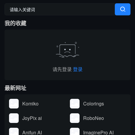
能，分为免费个人版、...
览器插...
字处理工具，内置上百种
性的NSFW虚构聊天机器
写作功能，支持原生网页
人角色。该平台由大型语
编辑器与 Chrome 浏览器
言模型驱动，包括OpenAI
我的收藏
插件，可在任意网页实时
的GPT模型。
调用 AI。覆盖内容生成、
改写翻译、学术调研、商
务沟通等...
请先登录
登录
最新网址
Komiko
Colorings
JoyPix ai
RoboNeo
Anifun AI
ImaginePro AI