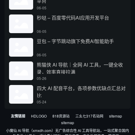
平台
06-05
秒哒 – 百度零代码AI应用开发平台
06-05
豆包 – 字节跳动旗下免费AI智能助手
06-05
熊猫侠 AI 导航｜全网 AI 工具，一键全收
录，效率直接拉满
05-26
四大 AI 配音平台，各项参数优缺点汇总对
比
05-24
友情链接
HDLOGO
818资源站
三幺七317名站网
sitemap
sitemap
小魔仙 AI 导航（xmxdh.com）无广告综合性 AI 工具导航站，一站式聚合国内