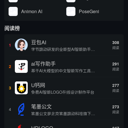
Animon AI
PoseGeni
阅读榜
豆包AI
308
1
阅读
字节跳动研发的全能型AI智能助手，提供智能对话、知识问答、内容创作、学习办公等一站式AI服务
ai写作助手
291
2
阅读
基于AI大模型的中文智能写作工具，面向学生、自媒体、职场人士提供一站式文本创作服务 核心定位 AI写作助手是依托人工智能技术打造的创作辅助平台，专注中文文本生成与优化，帮助用户快速完成各类文案、文章、论文等内容创作，提升写作效率 核心功能 ...
U钙网
277
3
阅读
免费AI智能LOGO在线设计制作平台
笔墨公文
273
4
阅读
笔墨公文是北京笔墨跳动科技旗下垂直公文赛道 AIGC 创作平台，深耕体制公文专业场景，依托海量标准公文语料训练专属大模型。平台整合 AI 公文生成、全维度智能校对、范文库、实时更新素材库、标准化公文模板五大核心板块，兼顾公文快速撰写、文稿合...
HDLOGO