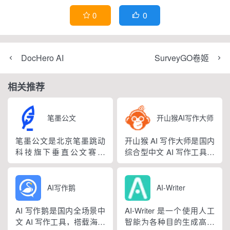
0
0


DocHero AI
SurveyGO卷姬
相关推荐
笔墨公文
开山猴AI写作大师
笔墨公文是北京笔墨跳动
开山猴 AI 写作大师是国内
科技旗下垂直公文赛道
综合型中文 AI 写作工具，
AIGC 创作平台，深耕体
融合二十年专业内容创作
制公文专业场景，依托海
方法论与自研大模型算
量标准公文语料训练专属
法，大幅降低 AI 使用门
AI写作鹅
AI-Writer
大模型。平台整合 AI 公文
槛，无需专业提示词技巧
生成、全维度智能校对、
即可产出高质量文稿。平
AI 写作鹅是国内全场景中
AI-Writer 是一个使用人工
范文库、实时更新素材
台覆盖 20 余个行业领域、
文 AI 写作工具，搭载海量
智能为各种目的生成高质