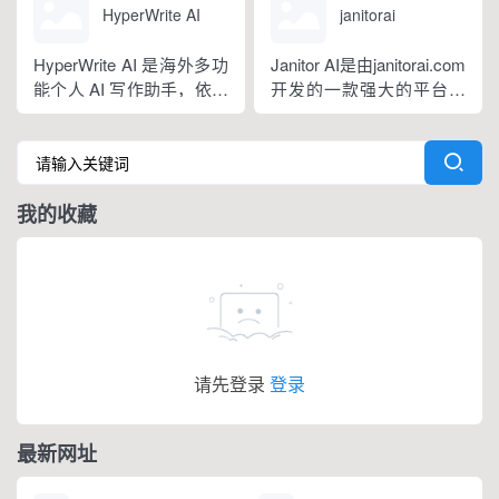
语种，区分六大英语地域
搭载 GrammarlyGO 智能
HyperWrite AI
janitorai
版本。工具除基础拼写语
写作助手，集实时校对、
法纠错外，还可校验标
AI 生成、抄袭检测、引文
HyperWrite AI 是海外多功
Janitor AI是由janitorai.com
点、大小写、语句冗余问
排版、团队文风统一功能
能个人 AI 写作助手，依托
开发的一款强大的平台，
题，附带 AI 句子改写功
于一体。覆盖客户端、浏
大语言模型打造全场景文
允许用户创建具有不同个
能，分为免费个人版、...
览器插...
字处理工具，内置上百种
性的NSFW虚构聊天机器
写作功能，支持原生网页
人角色。该平台由大型语
编辑器与 Chrome 浏览器
言模型驱动，包括OpenAI
我的收藏
插件，可在任意网页实时
的GPT模型。
调用 AI。覆盖内容生成、
改写翻译、学术调研、商
务沟通等...
请先登录
登录
最新网址