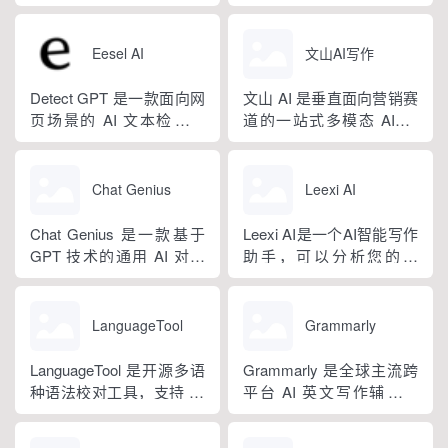
库、标准化公文模板五大
279 种写作体裁，配备 20
细分写作模板，覆盖办公
量和相关内容的平台。无
核心板块，兼顾公文快速
余种专业角色...
公文、学术论文、电商短
论您是需要撰写博客文
撰写、文稿合...
视频、新媒体、文学创
章、产品描述、登录页面
Eesel AI
文山AI写作
作、多行业策划等上百类
还是研究论文。
场景，集成伪原创改写、
Detect GPT 是一款面向网
文山 AI 是垂直面向营销赛
图生文、多语言翻译、
页场景的 AI 文本检测工
道的一站式多模态 AIGC
PPT 大纲生成等通用能
具，以浏览器插件形态为
工具，主打图文一体化生
力，同时内置多领域 AI 私
主，核心能力是实时扫描
成，依托深度学习算法学
人顾问...
网页文字，甄别 GPT 系列
习用户创作风格，适配新
Chat Genius
Leexi AI
大模型产出内容，依托斯
闻稿、产品文案、广告宣
坦福零样本概率曲率检测
传等各类营销文体。内置
Chat Genius 是一款基于
Leexi AI是一个AI智能写作
技术，无需针对新模型重
十大类海量行业模板，覆
GPT 技术的通用 AI 对话
助手，可以分析您的文
新训练，操作简单、无需
盖超 99% 营销业务场景，
应用，依托大模型自然语
本，提供有关如何改进文
注册登录，面向科研人...
普通用户选择模板填入需
言处理能力实现图文双向
本的反馈和建议，帮助您
求...
交互，支持自定义专属个
纠正语法、拼写和标点符
LanguageTool
Grammarly
性化 AI 助理，覆盖问答查
号错误等。
询、内容创作、生活事务
LanguageTool 是开源多语
Grammarly 是全球主流跨
辅助等场景。产品采用金
种语法校对工具，支持 30
平台 AI 英文写作辅助工
币激励体系，用户可通过
余种语言与方言检测，覆
具，提供免费基础版本，
拉新、观看广告...
盖英、西、德、法等主流
依托 NLP 与大模型技术，