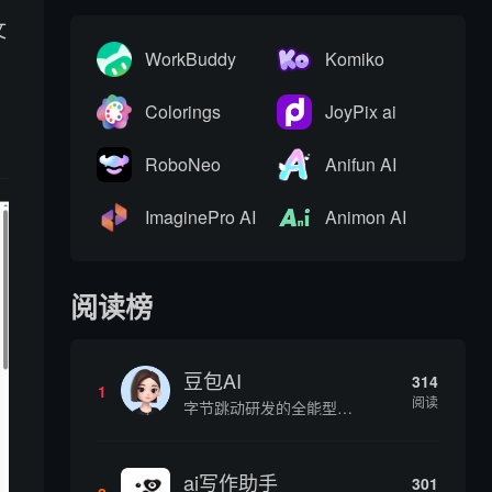
文
WorkBuddy
Komiko
Colorings
JoyPix ai
RoboNeo
Anifun AI
ImaginePro AI
Animon AI
阅读榜
豆包AI
314
1
阅读
字节跳动研发的全能型AI智能助手，提供智能对话、知识问答、内容创作、学习办公等一站式AI服务
ai写作助手
301