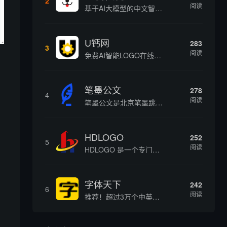
2
阅读
基于AI大模型的中文智能写作工具，面向学生、自媒体、职场人士提供一站式文本创作服务 核心定位 AI写作助手是依托人工智能技术打造的创作辅助平台，专注中文文本生成与优化，帮助用户快速完成各类文案、文章、论文等内容创作，提升写作效率 核心功能 ...
U钙网
283
3
阅读
免费AI智能LOGO在线设计制作平台
笔墨公文
278
4
阅读
笔墨公文是北京笔墨跳动科技旗下垂直公文赛道 AIGC 创作平台，深耕体制公文专业场景，依托海量标准公文语料训练专属大模型。平台整合 AI 公文生成、全维度智能校对、范文库、实时更新素材库、标准化公文模板五大核心板块，兼顾公文快速撰写、文稿合...
HDLOGO
252
5
阅读
HDLOGO 是一个专门整理矢量标志和图标的网站，提供各类品牌和公司的矢量标志下载服务，主要面向设计师、营销人员和企业用户，帮他们获取高质量的品牌标识资源。
字体天下
242
6
阅读
推荐！超过3万个中英文字体免费下载