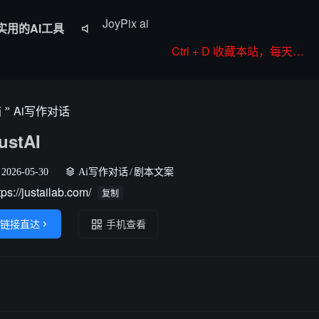
实用的AI工具
RoboNeo

WorkBuddy
Ctrl + D 收藏本站，每天更新好站！
Komiko
Colorings
»
箱
Ai写作对话
JoyPix ai
ustAI
2026-05-30
Ai写作对话
/
剧本文案
tps://justailab.com/
复制
链接直达

手机查看