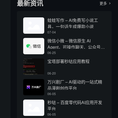
最新资讯
更多

蛙蛙写作 – AI免费写小说工
具，一句话生成爆款小说
07-04
微信小微 – 微信原生 AI
Agent，可操作聊天、公众号、
视频号和小程序
06-25
宝塔部署秒哒应用教程
06-20
万兴剧厂 – AI驱动的一站式精
品漫剧创作平台
06-05
秒哒 – 百度零代码AI应用开发
平台
06-05