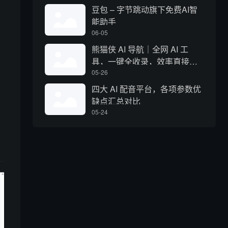
豆包 – 字节跳动旗下免费AI智
能助手
06-05
熊猫侠 AI 导航｜全网 AI 工
具，一键全收录，效率直接拉
满
05-26
四大 AI 配音平台，各项参数优
缺点汇总对比
05-24