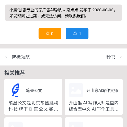
小魔仙|更专业的无广告AI导航
»
京点点
发布于 2026-06-02，
如发现网址过期，或无法访问，请联系我们。
1
0


智标领航
秒书
相关推荐
笔墨公文
开山猴AI写作大师
笔墨公文是北京笔墨跳动
开山猴 AI 写作大师是国内
科技旗下垂直公文赛道
综合型中文 AI 写作工具，
AIGC 创作平台，深耕体
融合二十年专业内容创作
制公文专业场景，依托海
方法论与自研大模型算