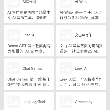
量标准公文语料训练专属
法，大幅降低 AI 使用门
AI写作鹅
AI-Writer
大模型。平台整合 AI 公文
槛，无需专业提示词技巧
生成、全维度智能校对、
即可产出高质量文稿。平
AI 写作鹅是国内全场景中
AI-Writer 是一个使用人工
范文库、实时更新素材
台覆盖 20 余个行业领域、
文 AI 写作工具，搭载海量
智能为各种目的生成高质
库、标准化公文模板五大
279 种写作体裁，配备 20
细分写作模板，覆盖办公
量和相关内容的平台。无
核心板块，兼顾公文快速
余种专业角色...
公文、学术论文、电商短
论您是需要撰写博客文
撰写、文稿合...
视频、新媒体、文学创
章、产品描述、登录页面
Eesel AI
文山AI写作
作、多行业策划等上百类
还是研究论文。
场景，集成伪原创改写、
Detect GPT 是一款面向网
文山 AI 是垂直面向营销赛
图生文、多语言翻译、
页场景的 AI 文本检测工
道的一站式多模态 AIGC
PPT 大纲生成等通用能
具，以浏览器插件形态为
工具，主打图文一体化生
力，同时内置多领域 AI 私
主，核心能力是实时扫描
成，依托深度学习算法学
人顾问...
网页文字，甄别 GPT 系列
习用户创作风格，适配新
Chat Genius
Leexi AI
大模型产出内容，依托斯
闻稿、产品文案、广告宣
坦福零样本概率曲率检测
传等各类营销文体。内置
Chat Genius 是一款基于
Leexi AI是一个AI智能写作
技术，无需针对新模型重
十大类海量行业模板，覆
GPT 技术的通用 AI 对话
助手，可以分析您的文
新训练，操作简单、无需
盖超 99% 营销业务场景，
应用，依托大模型自然语
本，提供有关如何改进文
注册登录，面向科研人...
普通用户选择模板填入需
言处理能力实现图文双向
本的反馈和建议，帮助您
求...
交互，支持自定义专属个
纠正语法、拼写和标点符
LanguageTool
Grammarly
性化 AI 助理，覆盖问答查
号错误等。