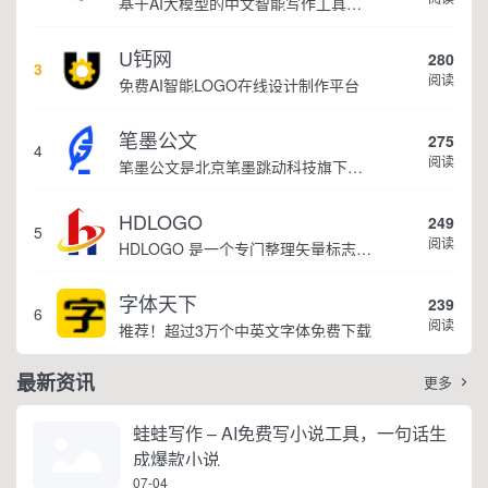
基于AI大模型的中文智能写作工具，面向学生、自媒体、职场人士提供一站式文本创作服务 核心定位 AI写作助手是依托人工智能技术打造的创作辅助平台，专注中文文本生成与优化，帮助用户快速完成各类文案、文章、论文等内容创作，提升写作效率 核心功能 ...
U钙网
280
3
阅读
免费AI智能LOGO在线设计制作平台
笔墨公文
275
4
阅读
笔墨公文是北京笔墨跳动科技旗下垂直公文赛道 AIGC 创作平台，深耕体制公文专业场景，依托海量标准公文语料训练专属大模型。平台整合 AI 公文生成、全维度智能校对、范文库、实时更新素材库、标准化公文模板五大核心板块，兼顾公文快速撰写、文稿合...
HDLOGO
249
5
阅读
HDLOGO 是一个专门整理矢量标志和图标的网站，提供各类品牌和公司的矢量标志下载服务，主要面向设计师、营销人员和企业用户，帮他们获取高质量的品牌标识资源。
字体天下
239
6
阅读
推荐！超过3万个中英文字体免费下载
最新资讯
更多

蛙蛙写作 – AI免费写小说工具，一句话生
成爆款小说
07-04