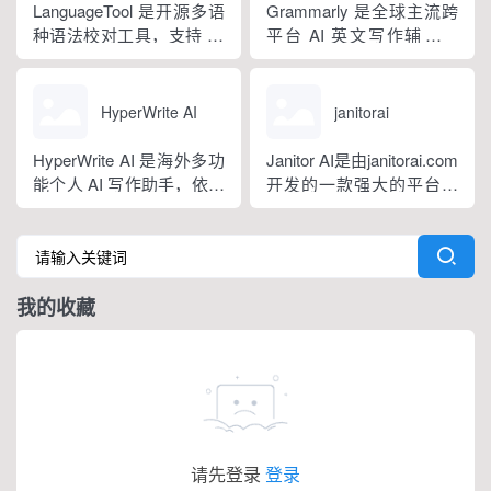
询、内容创作、生活事务
LanguageTool 是开源多语
Grammarly 是全球主流跨
辅助等场景。产品采用金
种语法校对工具，支持 30
平台 AI 英文写作辅助工
币激励体系，用户可通过
余种语言与方言检测，覆
具，提供免费基础版本，
拉新、观看广告...
盖英、西、德、法等主流
依托 NLP 与大模型技术，
语种，区分六大英语地域
搭载 GrammarlyGO 智能
HyperWrite AI
janitorai
版本。工具除基础拼写语
写作助手，集实时校对、
法纠错外，还可校验标
AI 生成、抄袭检测、引文
HyperWrite AI 是海外多功
Janitor AI是由janitorai.com
点、大小写、语句冗余问
排版、团队文风统一功能
能个人 AI 写作助手，依托
开发的一款强大的平台，
题，附带 AI 句子改写功
于一体。覆盖客户端、浏
大语言模型打造全场景文
允许用户创建具有不同个
能，分为免费个人版、...
览器插...
字处理工具，内置上百种
性的NSFW虚构聊天机器
写作功能，支持原生网页
人角色。该平台由大型语
编辑器与 Chrome 浏览器
言模型驱动，包括OpenAI
我的收藏
插件，可在任意网页实时
的GPT模型。
调用 AI。覆盖内容生成、
改写翻译、学术调研、商
务沟通等...
请先登录
登录