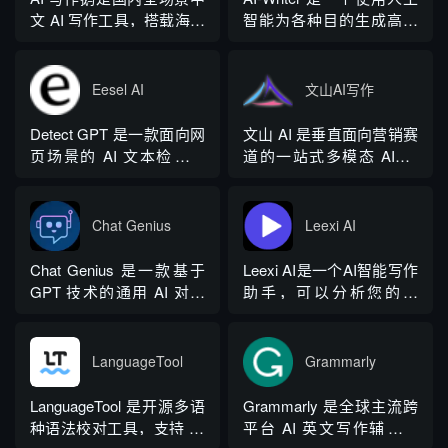
范文库、实时更新素材
台覆盖 20 余个行业领域、
文 AI 写作工具，搭载海量
智能为各种目的生成高质
库、标准化公文模板五大
279 种写作体裁，配备 20
细分写作模板，覆盖办公
量和相关内容的平台。无
核心板块，兼顾公文快速
余种专业角色...
公文、学术论文、电商短
论您是需要撰写博客文
撰写、文稿合...
视频、新媒体、文学创
章、产品描述、登录页面
Eesel AI
文山AI写作
作、多行业策划等上百类
还是研究论文。
场景，集成伪原创改写、
Detect GPT 是一款面向网
文山 AI 是垂直面向营销赛
图生文、多语言翻译、
页场景的 AI 文本检测工
道的一站式多模态 AIGC
PPT 大纲生成等通用能
具，以浏览器插件形态为
工具，主打图文一体化生
力，同时内置多领域 AI 私
主，核心能力是实时扫描
成，依托深度学习算法学
人顾问...
网页文字，甄别 GPT 系列
习用户创作风格，适配新
Chat Genius
Leexi AI
大模型产出内容，依托斯
闻稿、产品文案、广告宣
坦福零样本概率曲率检测
传等各类营销文体。内置
Chat Genius 是一款基于
Leexi AI是一个AI智能写作
技术，无需针对新模型重
十大类海量行业模板，覆
GPT 技术的通用 AI 对话
助手，可以分析您的文
新训练，操作简单、无需
盖超 99% 营销业务场景，
应用，依托大模型自然语
本，提供有关如何改进文
注册登录，面向科研人...
普通用户选择模板填入需
言处理能力实现图文双向
本的反馈和建议，帮助您
求...
交互，支持自定义专属个
纠正语法、拼写和标点符
LanguageTool
Grammarly
性化 AI 助理，覆盖问答查
号错误等。
询、内容创作、生活事务
LanguageTool 是开源多语
Grammarly 是全球主流跨
辅助等场景。产品采用金
种语法校对工具，支持 30
平台 AI 英文写作辅助工
币激励体系，用户可通过