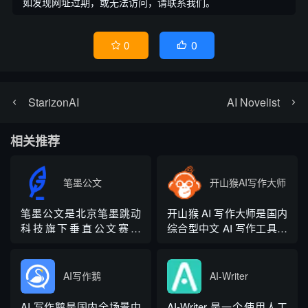
如发现网址过期，或无法访问，请联系我们。
0
0


StarizonAI
AI Novelist
相关推荐
笔墨公文
开山猴AI写作大师
笔墨公文是北京笔墨跳动
开山猴 AI 写作大师是国内
科技旗下垂直公文赛道
综合型中文 AI 写作工具，
AIGC 创作平台，深耕体
融合二十年专业内容创作
制公文专业场景，依托海
方法论与自研大模型算
量标准公文语料训练专属
法，大幅降低 AI 使用门
AI写作鹅
AI-Writer
大模型。平台整合 AI 公文
槛，无需专业提示词技巧
生成、全维度智能校对、
即可产出高质量文稿。平
AI 写作鹅是国内全场景中
AI-Writer 是一个使用人工