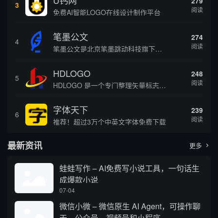
U钙网
279
3
阅读
免费AI智能LOGO在线设计制作平台
笔墨公文
274
4
阅读
笔墨公文是北京笔墨跳动科技旗下垂直公文赛道 AIGC 创作平台，深耕体制公文专业场景，依托海量标准公文语料训练专属大模型。平台整合 AI 公文生成、全维度智能校对、范文库、实时更新素材库、标准化公文模板五大核心板块，兼顾公文快速撰写、文稿合...
HDLOGO
248
5
阅读
HDLOGO 是一个专门整理矢量标志和图标的网站，提供各类品牌和公司的矢量标志下载服务，主要面向设计师、营销人员和企业用户，帮他们获取高质量的品牌标识资源。
字体天下
239
6
阅读
推荐！超过3万个中英文字体免费下载
最新资讯
更多

蛙蛙写作 – AI免费写小说工具，一句话生
成爆款小说
07-04
微信小微 – 微信原生 AI Agent，可操作聊
天、公众号、视频号和小程序