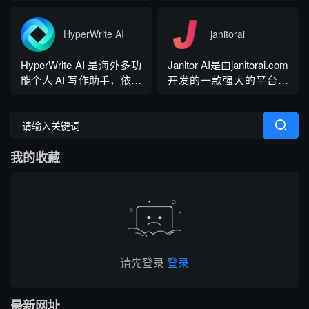
余种语言与方言检测，覆
具，提供免费基础版本，
拉新、观看广告...
盖英、西、德、法等主流
依托 NLP 与大模型技术，
语种，区分六大英语地域
搭载 GrammarlyGO 智能
HyperWrite AI
janitorai
版本。工具除基础拼写语
写作助手，集实时校对、
法纠错外，还可校验标
AI 生成、抄袭检测、引文
HyperWrite AI 是海外多功
Janitor AI是由janitorai.com
点、大小写、语句冗余问
排版、团队文风统一功能
能个人 AI 写作助手，依托
开发的一款强大的平台，
题，附带 AI 句子改写功
于一体。覆盖客户端、浏
大语言模型打造全场景文
允许用户创建具有不同个
能，分为免费个人版、...
览器插...
字处理工具，内置上百种
性的NSFW虚构聊天机器
写作功能，支持原生网页
人角色。该平台由大型语
编辑器与 Chrome 浏览器
言模型驱动，包括OpenAI
我的收藏
插件，可在任意网页实时
的GPT模型。
调用 AI。覆盖内容生成、
改写翻译、学术调研、商
务沟通等...
请先登录
登录
最新网址