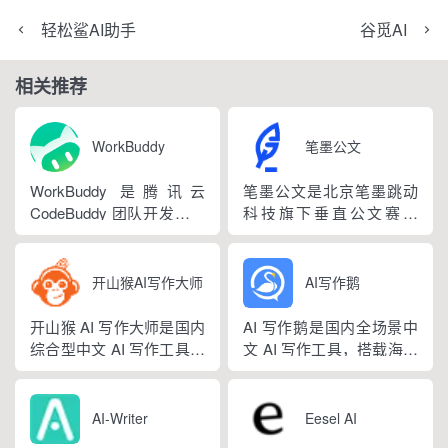
轻松鲨AI助手
谷觅AI
相关推荐
WorkBuddy
笔墨公文
WorkBuddy 是腾讯云
笔墨公文是北京笔墨跳动
CodeBuddy 团队开发的全
科技旗下垂直公文赛道
场景职场 AI 智能体桌面工
AIGC 创作平台，深耕体
作台，2026 年 3 月正式上
制公文专业场景，依托海
线，6 月推出企业版抖音
量标准公文语料训练专属
开山猴AI写作大师
AI写作鹅
百科。区别于普通对话式
大模型。平台整合 AI 公文
AI，它是可以直接操作电
生成、全维度智能校对、
开山猴 AI 写作大师是国内
AI 写作鹅是国内全场景中
脑本地授权文件的 AI 助
范文库、实时更新素材
综合型中文 AI 写作工具，
文 AI 写作工具，搭载海量
手，用户用自然语言下...
库、标准化公文模板五大
融合二十年专业内容创作
细分写作模板，覆盖办公
核心板块，兼顾公文快速
方法论与自研大模型算
公文、学术论文、电商短
撰写、文稿合...
法，大幅降低 AI 使用门
视频、新媒体、文学创
AI-Writer
Eesel AI
槛，无需专业提示词技巧
作、多行业策划等上百类