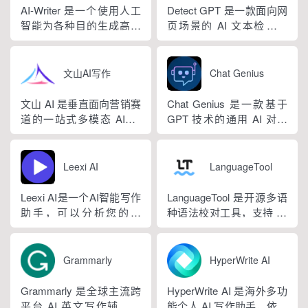
即可产出高质量文稿。平
场景，集成伪原创改写、
AI-Writer 是一个使用人工
Detect GPT 是一款面向网
台覆盖 20 余个行业领域、
图生文、多语言翻译、
智能为各种目的生成高质
页场景的 AI 文本检测工
279 种写作体裁，配备 20
PPT 大纲生成等通用能
量和相关内容的平台。无
具，以浏览器插件形态为
余种专业角色...
力，同时内置多领域 AI 私
论您是需要撰写博客文
主，核心能力是实时扫描
人顾问...
章、产品描述、登录页面
网页文字，甄别 GPT 系列
文山AI写作
Chat Genius
还是研究论文。
大模型产出内容，依托斯
坦福零样本概率曲率检测
文山 AI 是垂直面向营销赛
Chat Genius 是一款基于
技术，无需针对新模型重
道的一站式多模态 AIGC
GPT 技术的通用 AI 对话
新训练，操作简单、无需
工具，主打图文一体化生
应用，依托大模型自然语
注册登录，面向科研人...
成，依托深度学习算法学
言处理能力实现图文双向
习用户创作风格，适配新
交互，支持自定义专属个
Leexi AI
LanguageTool
闻稿、产品文案、广告宣
性化 AI 助理，覆盖问答查
传等各类营销文体。内置
询、内容创作、生活事务
Leexi AI是一个AI智能写作
LanguageTool 是开源多语
十大类海量行业模板，覆
辅助等场景。产品采用金
助手，可以分析您的文
种语法校对工具，支持 30
盖超 99% 营销业务场景，
币激励体系，用户可通过
本，提供有关如何改进文
余种语言与方言检测，覆
普通用户选择模板填入需
拉新、观看广告...
本的反馈和建议，帮助您
盖英、西、德、法等主流
求...
纠正语法、拼写和标点符
语种，区分六大英语地域
Grammarly
HyperWrite AI
号错误等。
版本。工具除基础拼写语
法纠错外，还可校验标
Grammarly 是全球主流跨
HyperWrite AI 是海外多功
点、大小写、语句冗余问
平台 AI 英文写作辅助工
能个人 AI 写作助手，依托