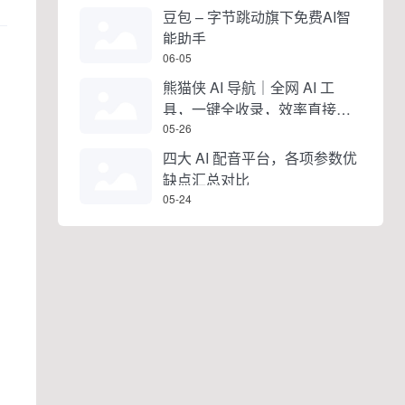
豆包 – 字节跳动旗下免费AI智
能助手
06-05
熊猫侠 AI 导航｜全网 AI 工
具，一键全收录，效率直接拉
满
05-26
四大 AI 配音平台，各项参数优
缺点汇总对比
05-24