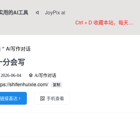
实用的AI工具
JoyPix ai

RoboNeo
Ctrl + D 收藏本站，每天更新好站！
Anifun AI
Komiko
»
箱
Ai写作对话
Colorings
十分会写
2026-06-04
Ai写作对话
tps://shifenhuixie.com/
复制
链接直达

手机查看