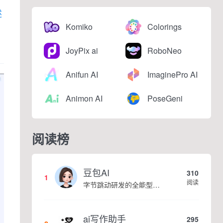
述
Komiko
Colorings
JoyPix ai
RoboNeo
Anifun AI
ImaginePro AI
Animon AI
PoseGeni
阅读榜
豆包AI
310
1
阅读
字节跳动研发的全能型AI智能助手，提供智能对话、知识问答、内容创作、学习办公等一站式AI服务
ai写作助手
295