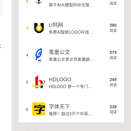
2
阅读
基于AI大模型的中文智能写作工具，面向学生、自媒体、职场人士提供一站式文本创作服务 核心定位 AI写作助手是依托人工智能技术打造的创作辅助平台，专注中文文本生成与优化，帮助用户快速完成各类文案、文章、论文等内容创作，提升写作效率 核心功能 ...
U钙网
280
3
阅读
免费AI智能LOGO在线设计制作平台
上
笔墨公文
275
0
4
阅读
笔墨公文是北京笔墨跳动科技旗下垂直公文赛道 AIGC 创作平台，深耕体制公文专业场景，依托海量标准公文语料训练专属大模型。平台整合 AI 公文生成、全维度智能校对、范文库、实时更新素材库、标准化公文模板五大核心板块，兼顾公文快速撰写、文稿合...
HDLOGO
249
5
阅读
HDLOGO 是一个专门整理矢量标志和图标的网站，提供各类品牌和公司的矢量标志下载服务，主要面向设计师、营销人员和企业用户，帮他们获取高质量的品牌标识资源。
字体天下
239
6
阅读
推荐！超过3万个中英文字体免费下载