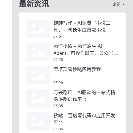
最新资讯
更多

蛙蛙写作 – AI免费写小说工
具，一句话生成爆款小说
07-04
微信小微 – 微信原生 AI
Agent，可操作聊天、公众号、
视频号和小程序
06-25
宝塔部署秒哒应用教程
06-20
万兴剧厂 – AI驱动的一站式精
品漫剧创作平台
06-05
秒哒 – 百度零代码AI应用开发
平台
06-05