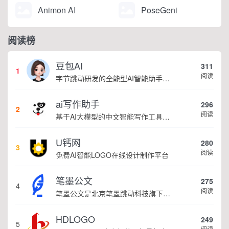
Animon AI
PoseGeni
阅读榜
豆包AI
311
1
阅读
字节跳动研发的全能型AI智能助手，提供智能对话、知识问答、内容创作、学习办公等一站式AI服务
ai写作助手
296
2
阅读
基于AI大模型的中文智能写作工具，面向学生、自媒体、职场人士提供一站式文本创作服务 核心定位 AI写作助手是依托人工智能技术打造的创作辅助平台，专注中文文本生成与优化，帮助用户快速完成各类文案、文章、论文等内容创作，提升写作效率 核心功能 ...
U钙网
280
3
阅读
免费AI智能LOGO在线设计制作平台
笔墨公文
275
4
阅读
笔墨公文是北京笔墨跳动科技旗下垂直公文赛道 AIGC 创作平台，深耕体制公文专业场景，依托海量标准公文语料训练专属大模型。平台整合 AI 公文生成、全维度智能校对、范文库、实时更新素材库、标准化公文模板五大核心板块，兼顾公文快速撰写、文稿合...
HDLOGO
249
5
阅读