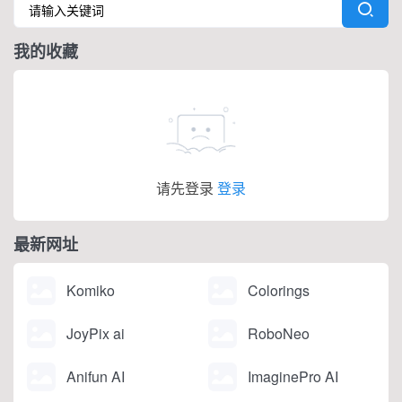
写作功能，支持原生网页
人角色。该平台由大型语
编辑器与 Chrome 浏览器
言模型驱动，包括OpenAI
我的收藏
插件，可在任意网页实时
的GPT模型。
调用 AI。覆盖内容生成、
改写翻译、学术调研、商
务沟通等...
请先登录
登录
最新网址
Komiko
Colorings
JoyPix ai
RoboNeo
Anifun AI
ImaginePro AI