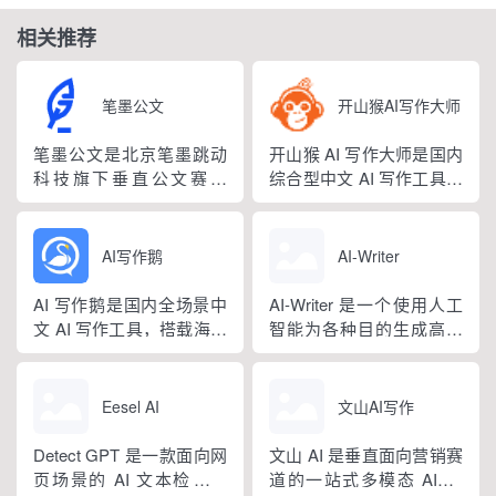
相关推荐
笔墨公文
开山猴AI写作大师
笔墨公文是北京笔墨跳动
开山猴 AI 写作大师是国内
科技旗下垂直公文赛道
综合型中文 AI 写作工具，
AIGC 创作平台，深耕体
融合二十年专业内容创作
制公文专业场景，依托海
方法论与自研大模型算
量标准公文语料训练专属
法，大幅降低 AI 使用门
AI写作鹅
AI-Writer
大模型。平台整合 AI 公文
槛，无需专业提示词技巧
生成、全维度智能校对、
即可产出高质量文稿。平
AI 写作鹅是国内全场景中
AI-Writer 是一个使用人工
范文库、实时更新素材
台覆盖 20 余个行业领域、
文 AI 写作工具，搭载海量
智能为各种目的生成高质
库、标准化公文模板五大
279 种写作体裁，配备 20
细分写作模板，覆盖办公
量和相关内容的平台。无
核心板块，兼顾公文快速
余种专业角色...
公文、学术论文、电商短
论您是需要撰写博客文
撰写、文稿合...
视频、新媒体、文学创
章、产品描述、登录页面
Eesel AI
文山AI写作
作、多行业策划等上百类
还是研究论文。
场景，集成伪原创改写、
Detect GPT 是一款面向网
文山 AI 是垂直面向营销赛
图生文、多语言翻译、
页场景的 AI 文本检测工
道的一站式多模态 AIGC