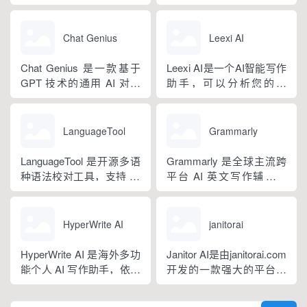
PPT 大纲生成等通用能
具，以浏览器插件形态为
工具，主打图文一体化生
力，同时内置多领域 AI 私
主，核心能力是实时扫描
成，依托深度学习算法学
人顾问...
网页文字，甄别 GPT 系列
习用户创作风格，适配新
Chat Genius
Leexi AI
大模型产出内容，依托斯
闻稿、产品文案、广告宣
坦福零样本概率曲率检测
传等各类营销文体。内置
Chat Genius 是一款基于
Leexi AI是一个AI智能写作
技术，无需针对新模型重
十大类海量行业模板，覆
GPT 技术的通用 AI 对话
助手，可以分析您的文
新训练，操作简单、无需
盖超 99% 营销业务场景，
应用，依托大模型自然语
本，提供有关如何改进文
注册登录，面向科研人...
普通用户选择模板填入需
言处理能力实现图文双向
本的反馈和建议，帮助您
求...
交互，支持自定义专属个
纠正语法、拼写和标点符
LanguageTool
Grammarly
性化 AI 助理，覆盖问答查
号错误等。
询、内容创作、生活事务
LanguageTool 是开源多语
Grammarly 是全球主流跨
辅助等场景。产品采用金
种语法校对工具，支持 30
平台 AI 英文写作辅助工
币激励体系，用户可通过
余种语言与方言检测，覆
具，提供免费基础版本，
拉新、观看广告...
盖英、西、德、法等主流
依托 NLP 与大模型技术，
语种，区分六大英语地域
搭载 GrammarlyGO 智能
HyperWrite AI
janitorai
版本。工具除基础拼写语
写作助手，集实时校对、
法纠错外，还可校验标
AI 生成、抄袭检测、引文
HyperWrite AI 是海外多功
Janitor AI是由janitorai.com
点、大小写、语句冗余问
排版、团队文风统一功能
能个人 AI 写作助手，依托
开发的一款强大的平台，
题，附带 AI 句子改写功
于一体。覆盖客户端、浏
大语言模型打造全场景文
允许用户创建具有不同个
能，分为免费个人版、...
览器插...
字处理工具，内置上百种
性的NSFW虚构聊天机器