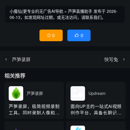
小魔仙|更专业的无广告AI导航
»
芦笋直播助手
发布于 2026-
06-13，如发现网址过期，或无法访问，请联系我们。
0
0


芦笋录屏
快写兔
相关推荐
芦笋录屏
Updream
芦笋录屏，极简视频录制
面向UP主的一站式AI视频
工具。同时录制人像和屏
创作平台，具备长期记忆
幕，美颜、虚拟头像等让
Agent、技能库和自由画
视频信息更生动；支持视
布，支持从灵感到成片全