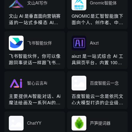
频一键分享，在线剪辑
流程创作
文山AI写作
Gnomic智能体
等。
文山 AI 是垂直面向营销赛
GNOMIC是汇智智能旗下
道的一站式多模态 AIGC
面向个人、创作者、中小
工具，主打图文一体化生
企业的通用 AI 智能体工作
成，依托深度学习算法学
流平台，依托
习用户创作风格，适配新
HzClaw（大龙虾）底层框
飞书智能伙伴
Aixzt
闻稿、产品文案、广告宣
架，无需代码，仅自然语
传等各类营销文体。内置
言即可搭建专属 AI 工作
飞书智能伙伴，你可以像
aixzt 是一站式综合 AI 工
十大类海量行业模板，覆
流，覆盖内容创作、办公
跟同事说话一样跟飞书智
具网页平台，内置 100 余
盖超 99% 营销业务场景，
处理、商业分析、行业数
能伙伴交流，Ta 将为你提
项细分 AI 应用，覆盖文字
普通用户选择模板填入需
字化全场景，配套四层梯
供信息、解答问题、支持
创作、AI 绘画、图像优
求...
度订阅方...
创作，让你的工作更高
化、商业分析、教学、生
智心云言Ai
百度智能云一念
效、更愉悦。
活娱乐、网文小说全品类
功能，无需多工具切换，
主要提供Ai智能对话、Ai
百度智能云一念是依托文
仅通过网页即可完成文案
魔法绘画及一系列Ai的深
心大模型打造的企业级全
撰写、图片生成、数据模
度研发，为工作及生活提
链路智能内容平台，隶属
型分析、教案创作...
供了极大的便捷。
于百度智能云七大行业大
模型应用矩阵，聚焦内容
ChatYY
芦笋提词器
生产、管理、审核、推荐