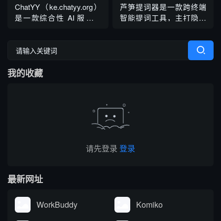
全流程服务。平台开箱即
ChatYY（ke.chatyy.org）
芦笋提词器是一款跨终端
用，可灵活对接各类业务
是一款综合性 AI 服务平
智能提词工具，主打隐形
系统，广泛服务于金融、
台，整合对话、绘画、学
提词、智能跟读与 AI 文本
媒体、泛互联网等行业，
术、职场四大核心专区，
创作能力，可适配直播、
帮助企业降本增效、提...
搭载 Chat4o-mini 等主流
授课、演讲、面试、视频
对话模型，集成数十款实
拍摄等多种场景，能有效
我的收藏
用工具，一站式满足聊天
解决表达时忘词、卡壳的
互动、图文创作、学术研
问题，支持多系统使用与
究、职场文案与数据处理
云端文稿同步，同时面向
等多...
外界开放合作伙伴招募。
芦笋提词器平...
请先登录
登录
最新网址
WorkBuddy
Komiko