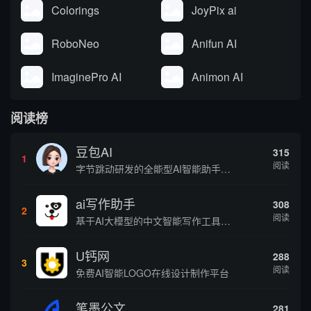
Colorings
JoyPix ai
RoboNeo
Anifun AI
ImaginePro AI
Animon AI
阅读榜
豆包AI
315
1
阅读
字节跳动研发的全能型AI智能助手，提供智能对话、知识问答、内容创作、学习办公等一站式AI服务
ai写作助手
308
2
阅读
基于AI大模型的中文智能写作工具，面向学生、自媒体、职场人士提供一站式文本创作服务 核心定位 AI写作助手是依托人工智能技术打造的创作辅助平台，专注中文文本生成与优化，帮助用户快速完成各类文案、文章、论文等内容创作，提升写作效率 核心功能 ...
U钙网
288
3
阅读
免费AI智能LOGO在线设计制作平台
笔墨公文
281