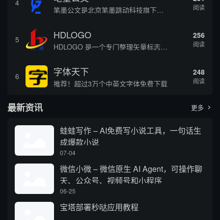
4
阅读
笔墨公文是北京笔墨跳动科技旗下垂直公文赛道 AIGC 创作平台，深耕体制公文专业场景，依托海量标准公文语料训练专属大模型。平台整合 AI 公文生成、全维度智能校对、范文库、实时更新素材库、标准化公文模板五大核心板块，兼顾公文快速撰写、文稿合...
HDLOGO
256
5
阅读
HDLOGO 是一个专门整理矢量标志和图标的网站，提供各类品牌和公司的矢量标志下载服务，主要面向设计师、营销人员和企业用户，帮他们获取高质量的品牌标识资源。
字体天下
248
6
阅读
推荐！超过3万个中英文字体免费下载
最新资讯
更多

蛙蛙写作 – AI免费写小说工具，一句话生
成爆款小说
07-04
微信小微 – 微信原生 AI Agent，可操作聊
天、公众号、视频号和小程序
06-25
宝塔部署秒哒应用教程