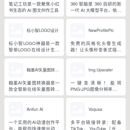
笔记工坊是一款聚焦小红
360 智脑是 360 自研的新
书生态的 AI 图文创作工具
一代 AI 大模型平台，依托
前沿自然语言处理、机器
学习与大数据技术
标小智LOGO设计
NewProfilePic
标小智LOGO神器是一款
免费的风格化头像生成
智能LOGO在线设计生成
器！让头像秒变美式插画
器，是国内领先的品牌
风
LOGO创建平台，超过500
万用户都在用的ai智能logo
翰墨AI矢量图转换器
Img.Upscaler
设计神器! 只需简单3步(输
入公司/品牌名称、选择相
翰墨AI矢量图转换器是一
一键变清晰！能将
关行业、选择适合的色系
款全智能在线矢量图转换
PNG/JPG图像分辨率升级
和字体风格)，标小智
工具
2倍或4倍
LOGO神器便能为你...
Anifun AI
Voqusa
一个实用的AI动漫创作平
多平台链接转录：配备
台，能帮你快速做出动漫
TikTok、YouTube（长视