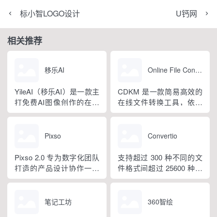
标小智LOGO设计
U钙网
相关推荐
移乐AI
Online File Converter（CDKM）
YileAI（移乐AI）是一款主
CDKM 是一款简易高效的
打免费AI图像创作的在线
在线文件转换工具，依托
平台，核心提供无限次文
开源技术搭建，支持海量
生图服务，搭配多元化AI
主流格式互转，还新增离
图像处理、趣味娱乐工
线转换模式
Pixso
Convertio
具，内置海量艺术风格与
海报模板，覆盖日常绘
Pixso 2.0 专为数字化团队
支持超过 300 种不同的文
图、艺术创作、商业海报
打造的产品设计协作一体
件格式间超过 25600 种不
设计等场景，操作简易，
化工具
同的转换方式。数量全面
面向各类图片创作爱好者
超越其他任何转换器。
使用。 移...
笔记工坊
360智绘