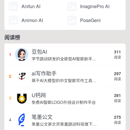
Anifun AI
ImaginePro AI
Animon AI
PoseGeni
阅读榜
豆包AI
311
1
阅读
字节跳动研发的全能型AI智能助手，提供智能对话、知识问答、内容创作、学习办公等一站式AI服务
ai写作助手
297
2
阅读
基于AI大模型的中文智能写作工具，面向学生、自媒体、职场人士提供一站式文本创作服务 核心定位 AI写作助手是依托人工智能技术打造的创作辅助平台，专注中文文本生成与优化，帮助用户快速完成各类文案、文章、论文等内容创作，提升写作效率 核心功能 ...
U钙网
281
3
阅读
免费AI智能LOGO在线设计制作平台
笔墨公文
275
4
阅读
笔墨公文是北京笔墨跳动科技旗下垂直公文赛道 AIGC 创作平台，深耕体制公文专业场景，依托海量标准公文语料训练专属大模型。平台整合 AI 公文生成、全维度智能校对、范文库、实时更新素材库、标准化公文模板五大核心板块，兼顾公文快速撰写、文稿合...