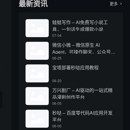
最新资讯
更多

蛙蛙写作 – AI免费写小说工
具，一句话生成爆款小说
07-04
微信小微 – 微信原生 AI
Agent，可操作聊天、公众号、
视频号和小程序
06-25
宝塔部署秒哒应用教程
06-20
万兴剧厂 – AI驱动的一站式精
品漫剧创作平台
06-05
秒哒 – 百度零代码AI应用开发
平台
06-05