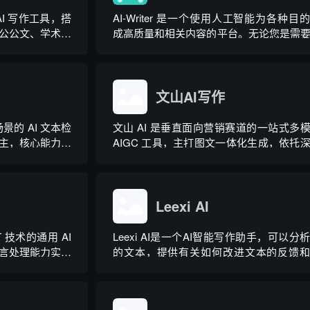
AI 写作工具，搭
AI-Writer 是一个使用人工智能为各种目
公公文、学术论
成高质量和相关内容的平台。无论您是需
学创作、多行业
写博客文章、产品描述、登录页面还是研
原创改写、图生
文。
纲生成等通用能
...
文山AI写作
场景的 AI 文本检
文山 AI 是垂直面向营销赛道的一站式多
主，核心能力是
AIGC 工具，主打图文一体化生成，依托
T 系列大模型产
学习算法学习用户创作风格，适配新闻稿
概率曲率检测技
品文案、广告宣传等各类营销文体。内置
，操作简单、无
类海量行业模板，覆盖超 99% 营销业
景，普通用户选择模板填入需求...
Leexi AI
PT 技术的通用 AI
Leexi AI是一个AI智能写作助手，可以分
言处理能力实现
的文本，提供有关如何改进文本的反馈
个性化 AI 助
议，帮助您纠正语法、拼写和标点符号
、生活事务辅助
等。
系，用户可通过