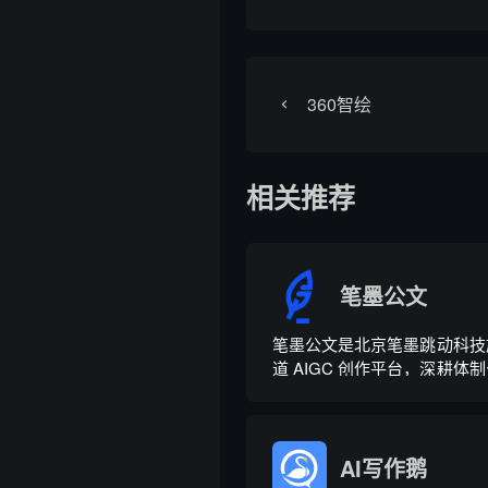
360智绘
相关推荐
笔墨公文
笔墨公文是北京笔墨跳动科技
道 AIGC 创作平台，深耕体
依托海量标准公文语料训练专
整合 AI 公文生成、全维
库、实时更新素材库、标准化
心板块，兼顾公文快速撰写、文
AI写作鹅