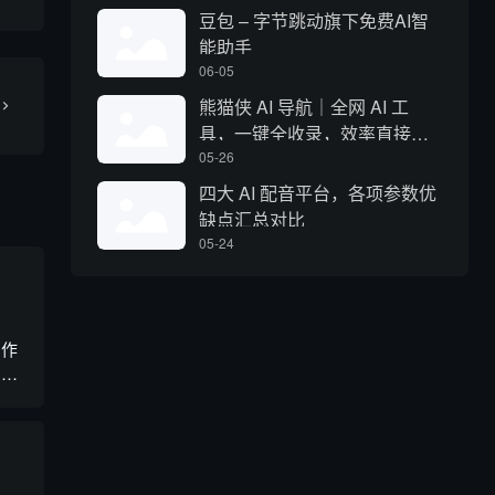
豆包 – 字节跳动旗下免费AI智
能助手
06-05
熊猫侠 AI 导航｜全网 AI 工
具，一键全收录，效率直接拉
满
05-26
四大 AI 配音平台，各项参数优
缺点汇总对比
05-24
写作
自研
需专
覆盖
20