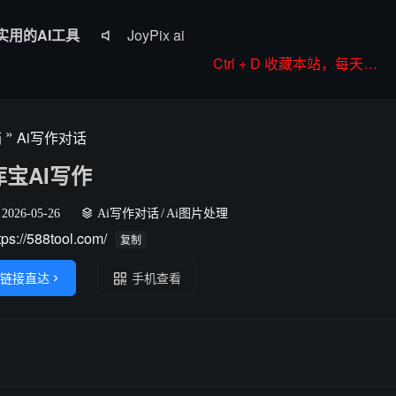
实用的AI工具
JoyPix ai

RoboNeo
Ctrl + D 收藏本站，每天更新好站！
Anifun AI
Komiko
»
箱
Ai写作对话
Colorings
库宝AI写作
2026-05-26
Ai写作对话
/
Ai图片处理
tps://588tool.com/
复制
链接直达

手机查看