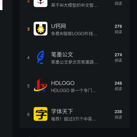
2
阅读
基于AI大模型的中文智能写作工具，面向学生、自媒体、职场人士提供一站式文本创作服务 核心定位 AI写作助手是依托人工智能技术打造的创作辅助平台，专注中文文本生成与优化，帮助用户快速完成各类文案、文章、论文等内容创作，提升写作效率 核心功能 ...
U钙网
278
3
阅读
免费AI智能LOGO在线设计制作平台
笔墨公文
274
4
阅读
笔墨公文是北京笔墨跳动科技旗下垂直公文赛道 AIGC 创作平台，深耕体制公文专业场景，依托海量标准公文语料训练专属大模型。平台整合 AI 公文生成、全维度智能校对、范文库、实时更新素材库、标准化公文模板五大核心板块，兼顾公文快速撰写、文稿合...
HDLOGO
248
5
阅读
HDLOGO 是一个专门整理矢量标志和图标的网站，提供各类品牌和公司的矢量标志下载服务，主要面向设计师、营销人员和企业用户，帮他们获取高质量的品牌标识资源。
字体天下
238
6
阅读
推荐！超过3万个中英文字体免费下载