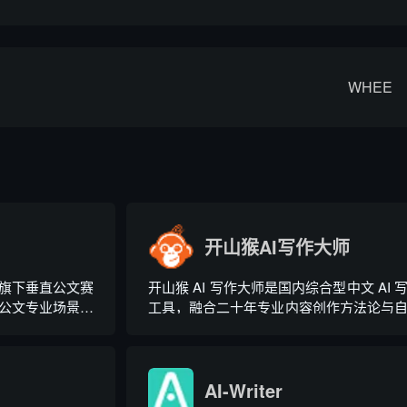
WHEE
开山猴AI写作大师
旗下垂直公文赛
开山猴 AI 写作大师是国内综合型中文 AI 
制公文专业场景，
工具，融合二十年专业内容创作方法论与
属大模型。平台
大模型算法，大幅降低 AI 使用门槛，无
度智能校对、范文
业提示词技巧即可产出高质量文稿。平台
公文模板五大核
20 余个行业领域、279 种写作体裁，配备 
稿合...
余种专业角色...
AI-Writer