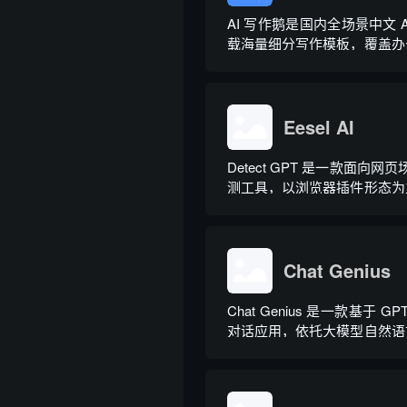
AI 写作鹅是国内全场景中文 
载海量细分写作模板，覆盖办
文、电商短视频、新媒体、文
策划等上百类场景，集成伪
文、多语言翻译、PPT 大
力，同时内置多领域 AI 私人顾问
Eesel AI
Detect GPT 是一款面向网页
测工具，以浏览器插件形态为
实时扫描网页文字，甄别 GP
出内容，依托斯坦福零样本
术，无需针对新模型重新训练
需注册登录，面向科研人...
Chat Genius
Chat Genius 是一款基于 G
对话应用，依托大模型自然语
图文双向交互，支持自定义专属
理，覆盖问答查询、内容创作
等场景。产品采用金币激励体