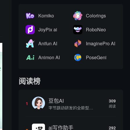
高
Komiko
Colorings
JoyPix ai
RoboNeo
Anifun AI
ImaginePro AI
Animon AI
PoseGeni
阅读榜
豆包AI
309
1
阅读
字节跳动研发的全能型AI智能助手，提供智能对话、知识问答、内容创作、学习办公等一站式AI服务
ai写作助手
292