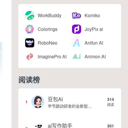
WorkBuddy
Komiko
Colorings
JoyPix ai
RoboNeo
Anifun AI
ImaginePro AI
Animon AI
阅读榜
豆包AI
314
1
阅读
字节跳动研发的全能型AI智能助手，提供智能对话、知识问答、内容创作、学习办公等一站式AI服务
ai写作助手
301