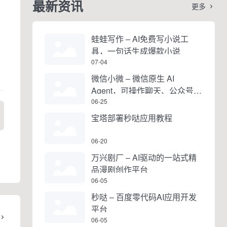
最新资讯
更多

蛙蛙写作 – AI免费写小说工
具，一句话生成爆款小说
07-04
微信小微 – 微信原生 AI
Agent，可操作聊天、公众号、
视频号和小程序
06-25
宝塔部署秒哒应用教程
06-20
万兴剧厂 – AI驱动的一站式精
品漫剧创作平台
06-05
秒哒 – 百度零代码AI应用开发
平台
06-05