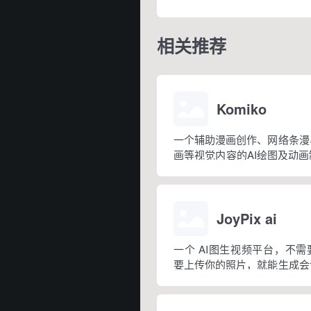
相关推荐
Komiko
一个辅助漫画创作、网络条漫
画等视觉内容的AI绘图及动
漫画连载创作者、故事创作者
者，以及那些不具备专业绘画
画的人。
JoyPix ai
一个 AI图生视频平台，不
要上传你的照片，就能生成会
个过程只需三步就可完成：上
像、制作视频。