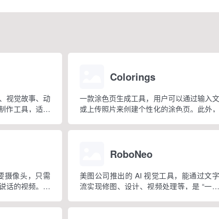
Colorings
、视觉故事、动
一款涂色页生成工具，用户可以通过输入
画制作工具，适合
或上传照片来创建个性化的涂色页。此外
、视觉内容创作
还提供超过 10 万个预设模板，涵盖动物
技能但想创作漫
陀罗、节日等主题，适合各个年龄段的人群
RoboNeo
需要摄像头，只需
美图公司推出的 AI 视觉工具，能通过文
说话的视频。整
流实现修图、设计、视频处理等，是 “一
传照片、生成头
影像设计工具”智能体。