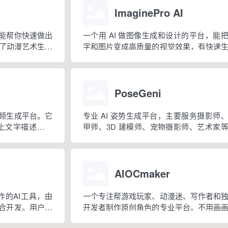
ImaginePro AI
，能帮你快速做出
一个用 AI 做图像生成和设计的平台，能
了动漫艺术生成
字和图片变成高质量的视觉效果，有快速
作器等工具。
好图、能调整创意、生成高质量图像这
能，还有移除背景、给图像加文字等工具。
PoseGeni
视频生成平台。它
专业 AI 姿势生成平台，主要服务摄影师
上文字描述，大
甲师、3D 建模师、宠物摄影师、艺术家
视频”，适合个人
群，提供AI定制生成姿势和精选专业姿势
宣传视频这些场
帮各类创意项目找到合适的姿势参考。
AIOCmaker
作的AI工具，由
一个专注帮游戏玩家、动漫迷、写作者和
联合开发。用户输
开发者制作原创角色的专业平台。不用画
生成高质量动漫
础，就能把你的想象变成细节丰富的角