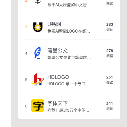
2
阅读
基于AI大模型的中文智能写作工具，面向学生、自媒体、职场人士提供一站式文本创作服务 核心定位 AI写作助手是依托人工智能技术打造的创作辅助平台，专注中文文本生成与优化，帮助用户快速完成各类文案、文章、论文等内容创作，提升写作效率 核心功能 ...
U钙网
283
3
阅读
免费AI智能LOGO在线设计制作平台
笔墨公文
278
4
阅读
笔墨公文是北京笔墨跳动科技旗下垂直公文赛道 AIGC 创作平台，深耕体制公文专业场景，依托海量标准公文语料训练专属大模型。平台整合 AI 公文生成、全维度智能校对、范文库、实时更新素材库、标准化公文模板五大核心板块，兼顾公文快速撰写、文稿合...
HDLOGO
251
5
阅读
HDLOGO 是一个专门整理矢量标志和图标的网站，提供各类品牌和公司的矢量标志下载服务，主要面向设计师、营销人员和企业用户，帮他们获取高质量的品牌标识资源。
高
字体天下
241
6
阅读
推荐！超过3万个中英文字体免费下载