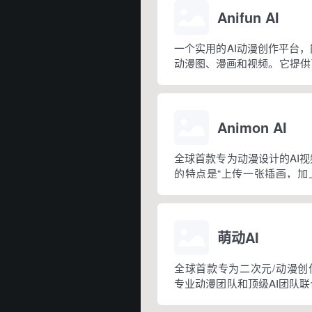
Anifun AI
一个实用的AI动漫创作平台
动漫图、漫画和视频。它提供
器、视频生成器、在线漫画制
Animon AI
全球首款专为动漫设计的AI
的特点是“上传一张插画，加
概 3 分钟就能生成一段动漫
创作、做短片、画分镜或者做
景。
萌动AI
全球首款专为二次元/动漫创
专业动漫团队和顶级AI团队
入想法或上传图片，就能一键