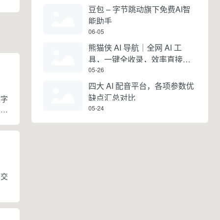
豆包 – 字节跳动旗下免费AI智
能助手
06-05
熊猫侠 AI 导航｜全网 AI 工
具，一键全收录，效率直接拉
满
05-26
四大 AI 配音平台，各项参数优
缺点汇总对比
文字
05-24
，它
、曼
。
字交
站式