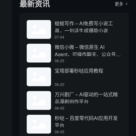
最新资讯
更多

蛙蛙写作 – AI免费写小说工
具，一句话生成爆款小说
07-04
微信小微 – 微信原生 AI
Agent，可操作聊天、公众号、
视频号和小程序
06-25
宝塔部署秒哒应用教程
06-20
万兴剧厂 – AI驱动的一站式精
品漫剧创作平台
06-05
秒哒 – 百度零代码AI应用开发
平台
06-05