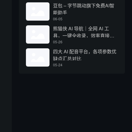
豆包 – 字节跳动旗下免费AI智
能助手
06-05
熊猫侠 AI 导航｜全网 AI 工
具，一键全收录，效率直接拉
满
05-26
四大 AI 配音平台，各项参数优
缺点汇总对比
05-24