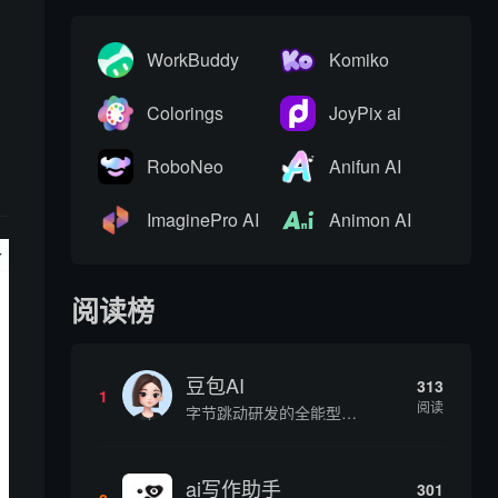
WorkBuddy
Komiko
Colorings
JoyPix ai
RoboNeo
Anifun AI
ImaginePro AI
Animon AI
阅读榜
豆包AI
313
1
阅读
字节跳动研发的全能型AI智能助手，提供智能对话、知识问答、内容创作、学习办公等一站式AI服务
ai写作助手
301