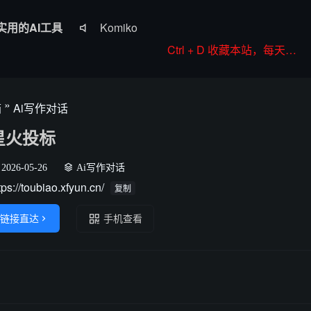
实用的AI工具
Komiko

Colorings
Ctrl + D 收藏本站，每天更新好站！
JoyPix ai
RoboNeo
»
箱
Ai写作对话
WorkBuddy
星火投标
2026-05-26
Ai写作对话
tps://toubiao.xfyun.cn/
复制
链接直达

手机查看