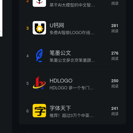
2
阅读
基于AI大模型的中文智能写作工具，面向学生、自媒体、职场人士提供一站式文本创作服务 核心定位 AI写作助手是依托人工智能技术打造的创作辅助平台，专注中文文本生成与优化，帮助用户快速完成各类文案、文章、论文等内容创作，提升写作效率 核心功能 ...
U钙网
281
3
阅读
免费AI智能LOGO在线设计制作平台
笔墨公文
276
4
阅读
笔墨公文是北京笔墨跳动科技旗下垂直公文赛道 AIGC 创作平台，深耕体制公文专业场景，依托海量标准公文语料训练专属大模型。平台整合 AI 公文生成、全维度智能校对、范文库、实时更新素材库、标准化公文模板五大核心板块，兼顾公文快速撰写、文稿合...
HDLOGO
250
5
阅读
HDLOGO 是一个专门整理矢量标志和图标的网站，提供各类品牌和公司的矢量标志下载服务，主要面向设计师、营销人员和企业用户，帮他们获取高质量的品牌标识资源。
字体天下
241
6
阅读
推荐！超过3万个中英文字体免费下载