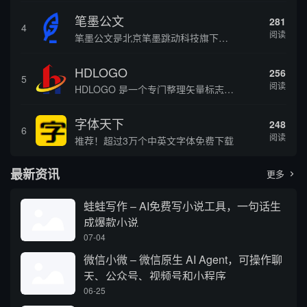
笔墨公文
281
4
阅读
笔墨公文是北京笔墨跳动科技旗下垂直公文赛道 AIGC 创作平台，深耕体制公文专业场景，依托海量标准公文语料训练专属大模型。平台整合 AI 公文生成、全维度智能校对、范文库、实时更新素材库、标准化公文模板五大核心板块，兼顾公文快速撰写、文稿合...
HDLOGO
256
5
阅读
HDLOGO 是一个专门整理矢量标志和图标的网站，提供各类品牌和公司的矢量标志下载服务，主要面向设计师、营销人员和企业用户，帮他们获取高质量的品牌标识资源。
字体天下
248
6
阅读
推荐！超过3万个中英文字体免费下载
最新资讯
更多

蛙蛙写作 – AI免费写小说工具，一句话生
成爆款小说
07-04
微信小微 – 微信原生 AI Agent，可操作聊
天、公众号、视频号和小程序
06-25