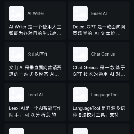
核心板块，兼顾公文快速
方法论与自研大模型算
公文、学术论文、电商短
撰写、文稿合...
法，大幅降低 AI 使用门
视频、新媒体、文学创
AI-Writer
Eesel AI
槛，无需专业提示词技巧
作、多行业策划等上百类
即可产出高质量文稿。平
场景，集成伪原创改写、
AI-Writer 是一个使用人工
Detect GPT 是一款面向网
台覆盖 20 余个行业领域、
图生文、多语言翻译、
智能为各种目的生成高质
页场景的 AI 文本检测工
279 种写作体裁，配备 20
PPT 大纲生成等通用能
量和相关内容的平台。无
具，以浏览器插件形态为
余种专业角色...
力，同时内置多领域 AI 私
论您是需要撰写博客文
主，核心能力是实时扫描
人顾问...
章、产品描述、登录页面
网页文字，甄别 GPT 系列
文山AI写作
Chat Genius
还是研究论文。
大模型产出内容，依托斯
坦福零样本概率曲率检测
文山 AI 是垂直面向营销赛
Chat Genius 是一款基于
技术，无需针对新模型重
道的一站式多模态 AIGC
GPT 技术的通用 AI 对话
新训练，操作简单、无需
工具，主打图文一体化生
应用，依托大模型自然语
注册登录，面向科研人...
成，依托深度学习算法学
言处理能力实现图文双向
习用户创作风格，适配新
交互，支持自定义专属个
Leexi AI
LanguageTool
闻稿、产品文案、广告宣
性化 AI 助理，覆盖问答查
传等各类营销文体。内置
询、内容创作、生活事务
Leexi AI是一个AI智能写作
LanguageTool 是开源多语
十大类海量行业模板，覆
辅助等场景。产品采用金
助手，可以分析您的文
种语法校对工具，支持 30
盖超 99% 营销业务场景，
币激励体系，用户可通过
本，提供有关如何改进文
余种语言与方言检测，覆
普通用户选择模板填入需
拉新、观看广告...
本的反馈和建议，帮助您
盖英、西、德、法等主流
求...