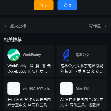
0
0


星火投标
写作鱼
相关推荐
WorkBuddy
笔墨公文
WorkBuddy 是腾讯云
笔墨公文是北京笔墨跳动
CodeBuddy 团队开发的全
科技旗下垂直公文赛道
场景职场 AI 智能体桌面工
AIGC 创作平台，深耕体
作台，2026 年 3 月正式上
制公文专业场景，依托海
线，6 月推出企业版抖音
量标准公文语料训练专属
开山猴AI写作大师
AI写作鹅
百科。区别于普通对话式
大模型。平台整合 AI 公文
AI，它是可以直接操作电
生成、全维度智能校对、
开山猴 AI 写作大师是国内
AI 写作鹅是国内全场景中
脑本地授权文件的 AI 助
范文库、实时更新素材
综合型中文 AI 写作工具，
文 AI 写作工具，搭载海量
手，用户用自然语言下...
库、标准化公文模板五大
融合二十年专业内容创作
细分写作模板，覆盖办公