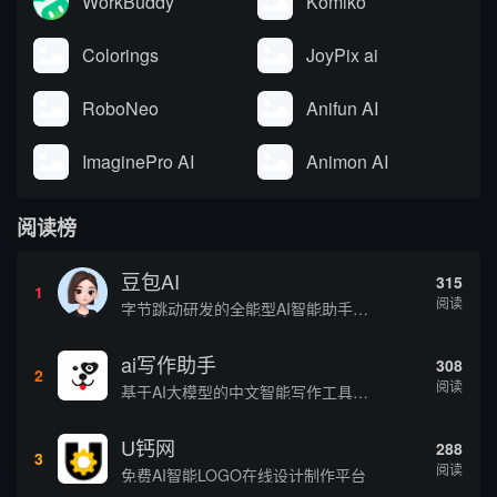
WorkBuddy
Komiko
Colorings
JoyPix ai
RoboNeo
Anifun AI
ImaginePro AI
Animon AI
阅读榜
豆包AI
315
1
阅读
字节跳动研发的全能型AI智能助手，提供智能对话、知识问答、内容创作、学习办公等一站式AI服务
ai写作助手
308
2
阅读
基于AI大模型的中文智能写作工具，面向学生、自媒体、职场人士提供一站式文本创作服务 核心定位 AI写作助手是依托人工智能技术打造的创作辅助平台，专注中文文本生成与优化，帮助用户快速完成各类文案、文章、论文等内容创作，提升写作效率 核心功能 ...
U钙网
288
3
阅读
免费AI智能LOGO在线设计制作平台