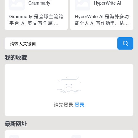
求...
纠正语法、拼写和标点符
语种，区分六大英语地域
Grammarly
HyperWrite AI
号错误等。
版本。工具除基础拼写语
法纠错外，还可校验标
Grammarly 是全球主流跨
HyperWrite AI 是海外多功
点、大小写、语句冗余问
平台 AI 英文写作辅助工
能个人 AI 写作助手，依托
题，附带 AI 句子改写功
具，提供免费基础版本，
大语言模型打造全场景文
能，分为免费个人版、...
依托 NLP 与大模型技术，
字处理工具，内置上百种
搭载 GrammarlyGO 智能
写作功能，支持原生网页
写作助手，集实时校对、
编辑器与 Chrome 浏览器
我的收藏
AI 生成、抄袭检测、引文
插件，可在任意网页实时
排版、团队文风统一功能
调用 AI。覆盖内容生成、
于一体。覆盖客户端、浏
改写翻译、学术调研、商
览器插...
务沟通等...
请先登录
登录
最新网址