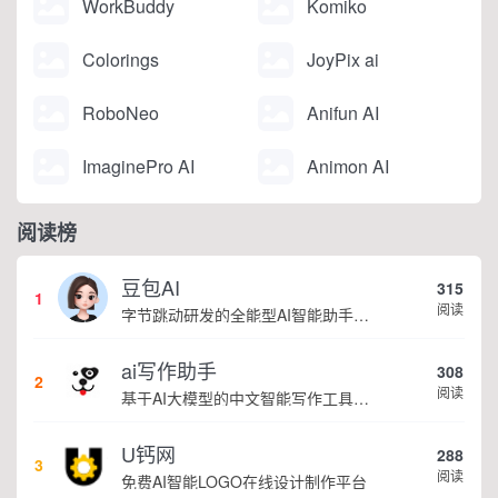
WorkBuddy
Komiko
Colorings
JoyPix ai
RoboNeo
Anifun AI
ImaginePro AI
Animon AI
阅读榜
豆包AI
315
1
阅读
字节跳动研发的全能型AI智能助手，提供智能对话、知识问答、内容创作、学习办公等一站式AI服务
ai写作助手
308
2
阅读
基于AI大模型的中文智能写作工具，面向学生、自媒体、职场人士提供一站式文本创作服务 核心定位 AI写作助手是依托人工智能技术打造的创作辅助平台，专注中文文本生成与优化，帮助用户快速完成各类文案、文章、论文等内容创作，提升写作效率 核心功能 ...
U钙网
288
3
阅读
免费AI智能LOGO在线设计制作平台