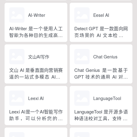
融合二十年专业内容创作
细分写作模板，覆盖办公
核心板块，兼顾公文快速
方法论与自研大模型算
公文、学术论文、电商短
撰写、文稿合...
法，大幅降低 AI 使用门
视频、新媒体、文学创
AI-Writer
Eesel AI
槛，无需专业提示词技巧
作、多行业策划等上百类
即可产出高质量文稿。平
场景，集成伪原创改写、
AI-Writer 是一个使用人工
Detect GPT 是一款面向网
台覆盖 20 余个行业领域、
图生文、多语言翻译、
智能为各种目的生成高质
页场景的 AI 文本检测工
279 种写作体裁，配备 20
PPT 大纲生成等通用能
量和相关内容的平台。无
具，以浏览器插件形态为
余种专业角色...
力，同时内置多领域 AI 私
论您是需要撰写博客文
主，核心能力是实时扫描
人顾问...
章、产品描述、登录页面
网页文字，甄别 GPT 系列
文山AI写作
Chat Genius
还是研究论文。
大模型产出内容，依托斯
坦福零样本概率曲率检测
文山 AI 是垂直面向营销赛
Chat Genius 是一款基于
技术，无需针对新模型重
道的一站式多模态 AIGC
GPT 技术的通用 AI 对话
新训练，操作简单、无需
工具，主打图文一体化生
应用，依托大模型自然语
注册登录，面向科研人...
成，依托深度学习算法学
言处理能力实现图文双向
习用户创作风格，适配新
交互，支持自定义专属个
Leexi AI
LanguageTool
闻稿、产品文案、广告宣
性化 AI 助理，覆盖问答查
传等各类营销文体。内置
询、内容创作、生活事务
Leexi AI是一个AI智能写作
LanguageTool 是开源多语
十大类海量行业模板，覆
辅助等场景。产品采用金
助手，可以分析您的文
种语法校对工具，支持 30
盖超 99% 营销业务场景，
币激励体系，用户可通过
本，提供有关如何改进文
余种语言与方言检测，覆
普通用户选择模板填入需
拉新、观看广告...
本的反馈和建议，帮助您
盖英、西、德、法等主流