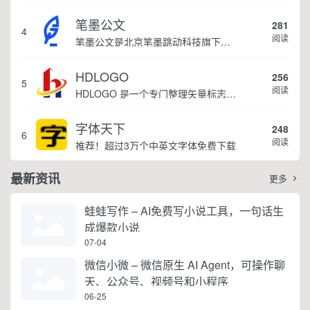
笔墨公文
281
4
阅读
笔墨公文是北京笔墨跳动科技旗下垂直公文赛道 AIGC 创作平台，深耕体制公文专业场景，依托海量标准公文语料训练专属大模型。平台整合 AI 公文生成、全维度智能校对、范文库、实时更新素材库、标准化公文模板五大核心板块，兼顾公文快速撰写、文稿合...
HDLOGO
256
5
阅读
HDLOGO 是一个专门整理矢量标志和图标的网站，提供各类品牌和公司的矢量标志下载服务，主要面向设计师、营销人员和企业用户，帮他们获取高质量的品牌标识资源。
字体天下
248
6
阅读
推荐！超过3万个中英文字体免费下载
最新资讯
更多

蛙蛙写作 – AI免费写小说工具，一句话生
成爆款小说
07-04
微信小微 – 微信原生 AI Agent，可操作聊
天、公众号、视频号和小程序
06-25