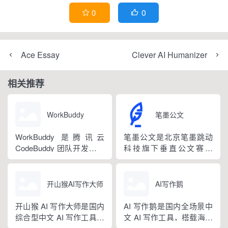
0
0


Ace Essay
Clever AI Humanizer
相关推荐
WorkBuddy
笔墨公文
WorkBuddy 是腾讯云
笔墨公文是北京笔墨跳动
CodeBuddy 团队开发的全
科技旗下垂直公文赛道
场景职场 AI 智能体桌面工
AIGC 创作平台，深耕体
作台，2026 年 3 月正式上
制公文专业场景，依托海
线，6 月推出企业版抖音
量标准公文语料训练专属
开山猴AI写作大师
AI写作鹅
百科。区别于普通对话式
大模型。平台整合 AI 公文
AI，它是可以直接操作电
生成、全维度智能校对、
开山猴 AI 写作大师是国内
AI 写作鹅是国内全场景中
脑本地授权文件的 AI 助
范文库、实时更新素材
综合型中文 AI 写作工具，
文 AI 写作工具，搭载海量
手，用户用自然语言下...
库、标准化公文模板五大