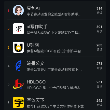
豆包AI
314
1
阅读
字节跳动研发的全能型AI智能助手，提供智能对话、知识问答、内容创作、学习办公等一站式AI服务
ai写作助手
301
2
阅读
基于AI大模型的中文智能写作工具，面向学生、自媒体、职场人士提供一站式文本创作服务 核心定位 AI写作助手是依托人工智能技术打造的创作辅助平台，专注中文文本生成与优化，帮助用户快速完成各类文案、文章、论文等内容创作，提升写作效率 核心功能 ...
U钙网
283
3
阅读
免费AI智能LOGO在线设计制作平台
笔墨公文
278
4
阅读
笔墨公文是北京笔墨跳动科技旗下垂直公文赛道 AIGC 创作平台，深耕体制公文专业场景，依托海量标准公文语料训练专属大模型。平台整合 AI 公文生成、全维度智能校对、范文库、实时更新素材库、标准化公文模板五大核心板块，兼顾公文快速撰写、文稿合...
HDLOGO
251
5
阅读
HDLOGO 是一个专门整理矢量标志和图标的网站，提供各类品牌和公司的矢量标志下载服务，主要面向设计师、营销人员和企业用户，帮他们获取高质量的品牌标识资源。
字体天下
242
6
阅读
推荐！超过3万个中英文字体免费下载