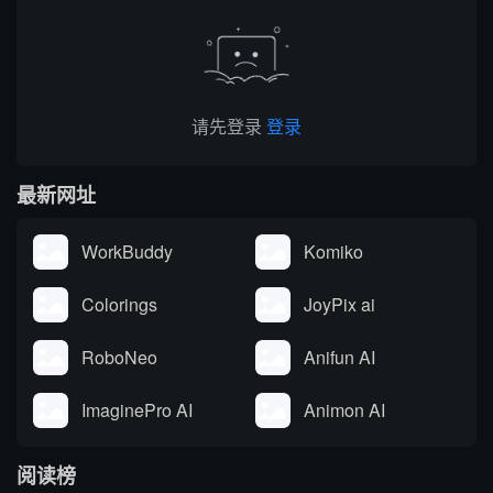
于一体。覆盖客户端、浏
改写翻译、学术调研、商
览器插...
务沟通等...
请先登录
登录
最新网址
WorkBuddy
Komiko
Colorings
JoyPix ai
RoboNeo
Anifun AI
ImaginePro AI
Animon AI
阅读榜