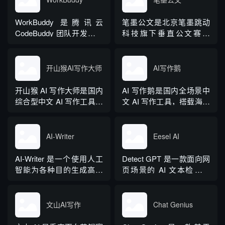
WorkBuddy 是腾讯云
笔墨公文是北京笔墨跳动
CodeBuddy 团队开发的全
科技旗下垂直公文赛道
场景职场 AI 智能体桌面工
AIGC 创作平台，深耕体
作台，2026 年 3 月正式上
制公文专业场景，依托海
线，6 月推出企业版抖音
量标准公文语料训练专属
开山猴AI写作大师
AI写作鹅
百科。区别于普通对话式
大模型。平台整合 AI 公文
AI，它是可以直接操作电
生成、全维度智能校对、
开山猴 AI 写作大师是国内
AI 写作鹅是国内全场景中
脑本地授权文件的 AI 助
范文库、实时更新素材
综合型中文 AI 写作工具，
文 AI 写作工具，搭载海量
手，用户用自然语言下...
库、标准化公文模板五大
融合二十年专业内容创作
细分写作模板，覆盖办公
核心板块，兼顾公文快速
方法论与自研大模型算
公文、学术论文、电商短
撰写、文稿合...
法，大幅降低 AI 使用门
视频、新媒体、文学创
AI-Writer
Eesel AI
槛，无需专业提示词技巧
作、多行业策划等上百类
即可产出高质量文稿。平
场景，集成伪原创改写、
AI-Writer 是一个使用人工
Detect GPT 是一款面向网
台覆盖 20 余个行业领域、
图生文、多语言翻译、
智能为各种目的生成高质
页场景的 AI 文本检测工
279 种写作体裁，配备 20
PPT 大纲生成等通用能
量和相关内容的平台。无
具，以浏览器插件形态为
余种专业角色...
力，同时内置多领域 AI 私
论您是需要撰写博客文
主，核心能力是实时扫描
人顾问...
章、产品描述、登录页面
网页文字，甄别 GPT 系列
文山AI写作
Chat Genius
还是研究论文。
大模型产出内容，依托斯
坦福零样本概率曲率检测