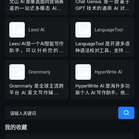
文山 AI 是垂直面向营销赛
Chat Genius 是一款基于
技术，无需针对新模型重
道的一站式多模态 AIGC
GPT 技术的通用 AI 对话
新训练，操作简单、无需
工具，主打图文一体化生
应用，依托大模型自然语
注册登录，面向科研人...
成，依托深度学习算法学
言处理能力实现图文双向
习用户创作风格，适配新
交互，支持自定义专属个
Leexi AI
LanguageTool
闻稿、产品文案、广告宣
性化 AI 助理，覆盖问答查
传等各类营销文体。内置
询、内容创作、生活事务
Leexi AI是一个AI智能写作
LanguageTool 是开源多语
十大类海量行业模板，覆
辅助等场景。产品采用金
助手，可以分析您的文
种语法校对工具，支持 30
盖超 99% 营销业务场景，
币激励体系，用户可通过
本，提供有关如何改进文
余种语言与方言检测，覆
普通用户选择模板填入需
拉新、观看广告...
本的反馈和建议，帮助您
盖英、西、德、法等主流
求...
纠正语法、拼写和标点符
语种，区分六大英语地域
Grammarly
HyperWrite AI
号错误等。
版本。工具除基础拼写语
法纠错外，还可校验标
Grammarly 是全球主流跨
HyperWrite AI 是海外多功
点、大小写、语句冗余问
平台 AI 英文写作辅助工
能个人 AI 写作助手，依托
题，附带 AI 句子改写功
具，提供免费基础版本，
大语言模型打造全场景文
能，分为免费个人版、...
依托 NLP 与大模型技术，
字处理工具，内置上百种
搭载 GrammarlyGO 智能
写作功能，支持原生网页
写作助手，集实时校对、
编辑器与 Chrome 浏览器
我的收藏
AI 生成、抄袭检测、引文
插件，可在任意网页实时
排版、团队文风统一功能
调用 AI。覆盖内容生成、