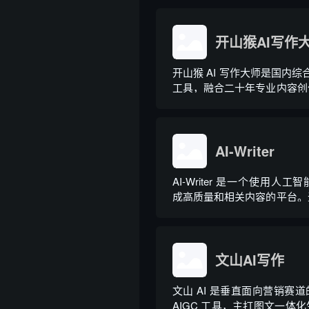
于普通对话式 AI，它是可
地授权文件的 AI 助手，用户用
开山猴AI写作
开山猴 AI 写作大师是国内综合
工具，融合二十年专业内容创
大模型算法，大幅降低 AI 
业提示词技巧即可产出高质量
20 余个行业领域、279 种写
余种专业角色...
AI-Writer
AI-Writer 是一个使用人
成高质量和相关内容的平台。
写博客文章、产品描述、登录
文。
文山AI写作
文山 AI 是垂直面向营销赛
AIGC 工具，主打图文一体