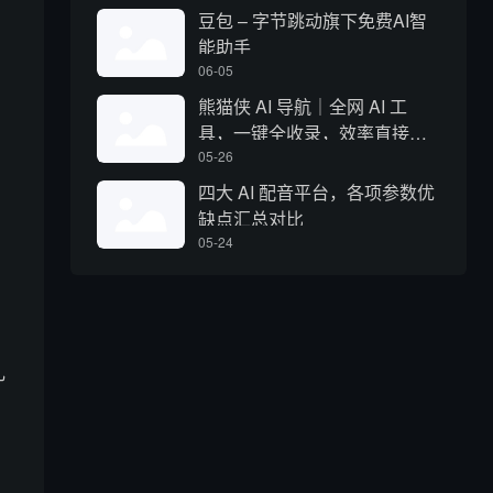
豆包 – 字节跳动旗下免费AI智
能助手
06-05
熊猫侠 AI 导航｜全网 AI 工
具，一键全收录，效率直接拉
满
05-26
四大 AI 配音平台，各项参数优
缺点汇总对比
05-24
乱