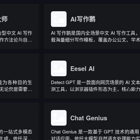
以直接操作电脑本
整合 AI 公文生成、全维度智能校对、
自然语言下...
库、实时更新素材库、标准化公文模板五
大师
心板块，兼顾公文快速撰写、文稿合...
AI写作鹅
型中文 AI 写作
AI 写作鹅是国内全场景中文 AI 写作工具
作方法论与自研
载海量细分写作模板，覆盖办公公文、学
使用门槛，无需专
文、电商短视频、新媒体、文学创作、多
文稿。平台覆盖
策划等上百类场景，集成伪原创改写、
作体裁，配备 20
文、多语言翻译、PPT 大纲生成等通
力，同时内置多领域 AI 私人顾问...
Eesel AI
工智能为各种目的生
Detect GPT 是一款面向网页场景的 AI 文
无论您是需要撰
测工具，以浏览器插件形态为主，核心能
页面还是研究论
实时扫描网页文字，甄别 GPT 系列大模
出内容，依托斯坦福零样本概率曲率检
术，无需针对新模型重新训练，操作简单
需注册登录，面向科研人...
Chat Genius
道的一站式多模态
Chat Genius 是一款基于 GPT 技术的通用 
化生成，依托深度
对话应用，依托大模型自然语言处理能力