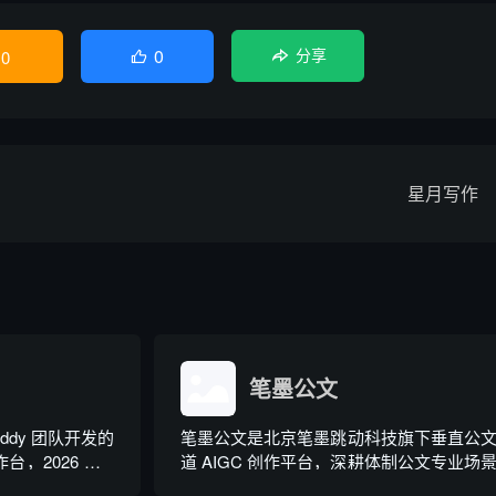
0
0
分享

星月写作
笔墨公文
Buddy 团队开发的
笔墨公文是北京笔墨跳动科技旗下垂直公
，2026 年 3
道 AIGC 创作平台，深耕体制公文专业场
版抖音百科。区别
依托海量标准公文语料训练专属大模型。