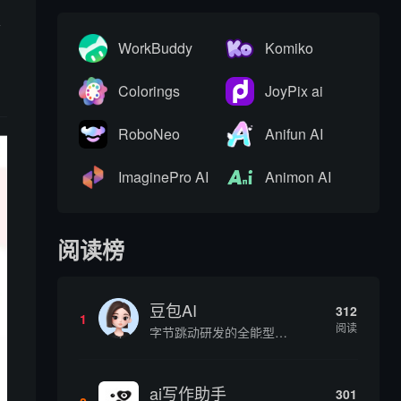
各
WorkBuddy
Komiko
Colorings
JoyPix ai
RoboNeo
Anifun AI
ImaginePro AI
Animon AI
阅读榜
豆包AI
312
1
阅读
字节跳动研发的全能型AI智能助手，提供智能对话、知识问答、内容创作、学习办公等一站式AI服务
ai写作助手
301