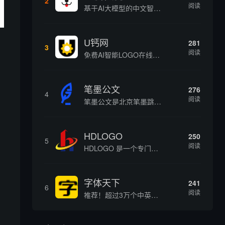
2
阅读
基于AI大模型的中文智能写作工具，面向学生、自媒体、职场人士提供一站式文本创作服务 核心定位 AI写作助手是依托人工智能技术打造的创作辅助平台，专注中文文本生成与优化，帮助用户快速完成各类文案、文章、论文等内容创作，提升写作效率 核心功能 ...
U钙网
281
3
阅读
免费AI智能LOGO在线设计制作平台
笔墨公文
276
4
阅读
笔墨公文是北京笔墨跳动科技旗下垂直公文赛道 AIGC 创作平台，深耕体制公文专业场景，依托海量标准公文语料训练专属大模型。平台整合 AI 公文生成、全维度智能校对、范文库、实时更新素材库、标准化公文模板五大核心板块，兼顾公文快速撰写、文稿合...
HDLOGO
250
5
阅读
HDLOGO 是一个专门整理矢量标志和图标的网站，提供各类品牌和公司的矢量标志下载服务，主要面向设计师、营销人员和企业用户，帮他们获取高质量的品牌标识资源。
字体天下
241
6
阅读
推荐！超过3万个中英文字体免费下载