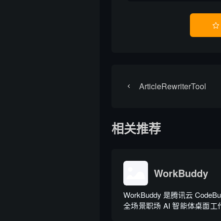

ArticleRewriterTool
相关推荐
WorkBuddy
WorkBuddy 是腾讯云 Code
全场景职场 AI 智能体桌面工作台
月正式上线，6 月推出企业