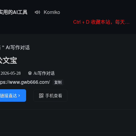
实用的AI工具
Komiko

Colorings
Ctrl + D 收藏本站，每天更新好站！
JoyPix ai
RoboNeo
»
箱
Ai写作对话
WorkBuddy
公文宝
2026-05-28
Ai写作对话
tps://www.gwb666.com/
复制
链接直达

手机查看