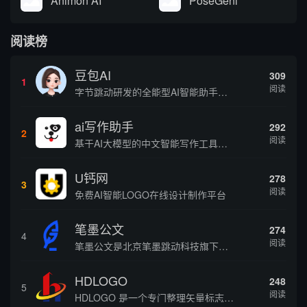
Animon AI
PoseGeni
阅读榜
豆包AI
309
1
阅读
字节跳动研发的全能型AI智能助手，提供智能对话、知识问答、内容创作、学习办公等一站式AI服务
ai写作助手
292
2
阅读
基于AI大模型的中文智能写作工具，面向学生、自媒体、职场人士提供一站式文本创作服务 核心定位 AI写作助手是依托人工智能技术打造的创作辅助平台，专注中文文本生成与优化，帮助用户快速完成各类文案、文章、论文等内容创作，提升写作效率 核心功能 ...
U钙网
278
3
阅读
免费AI智能LOGO在线设计制作平台
笔墨公文
274
4
阅读
笔墨公文是北京笔墨跳动科技旗下垂直公文赛道 AIGC 创作平台，深耕体制公文专业场景，依托海量标准公文语料训练专属大模型。平台整合 AI 公文生成、全维度智能校对、范文库、实时更新素材库、标准化公文模板五大核心板块，兼顾公文快速撰写、文稿合...
HDLOGO
248
5
阅读
HDLOGO 是一个专门整理矢量标志和图标的网站，提供各类品牌和公司的矢量标志下载服务，主要面向设计师、营销人员和企业用户，帮他们获取高质量的品牌标识资源。