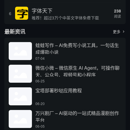
字体天下
238
6
阅读
推荐！超过3万个中英文字体免费下载
最新资讯
更多

蛙蛙写作 – AI免费写小说工具，一句话生
成爆款小说
07-04
微信小微 – 微信原生 AI Agent，可操作聊
天、公众号、视频号和小程序
06-25
宝塔部署秒哒应用教程
06-20
万兴剧厂 – AI驱动的一站式精品漫剧创作
平台
06-05