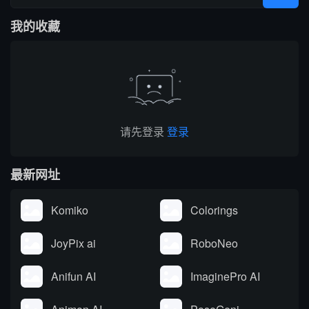
编辑器与 Chrome 浏览器
言模型驱动，包括OpenAI
我的收藏
插件，可在任意网页实时
的GPT模型。
调用 AI。覆盖内容生成、
改写翻译、学术调研、商
务沟通等...
请先登录
登录
最新网址
Komiko
Colorings
JoyPix ai
RoboNeo
Anifun AI
ImaginePro AI