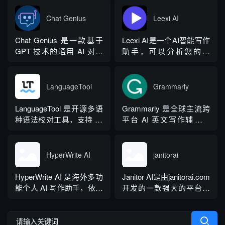
力，同时内置多领域 AI 私
主，核心能力是实时扫描
成，依托深度学习算法学
人顾问...
网页文字，甄别 GPT 系列
习用户创作风格，适配新
Chat Genius
Leexi AI
大模型产出内容，依托斯
闻稿、产品文案、广告宣
坦福零样本概率曲率检测
传等各类营销文体。内置
Chat Genius 是一款基于
Leexi AI是一个AI智能写作
技术，无需针对新模型重
十大类海量行业模板，覆
GPT 技术的通用 AI 对话
助手，可以分析您的文
新训练，操作简单、无需
盖超 99% 营销业务场景，
应用，依托大模型自然语
本，提供有关如何改进文
注册登录，面向科研人...
普通用户选择模板填入需
言处理能力实现图文双向
本的反馈和建议，帮助您
求...
交互，支持自定义专属个
纠正语法、拼写和标点符
LanguageTool
Grammarly
性化 AI 助理，覆盖问答查
号错误等。
询、内容创作、生活事务
LanguageTool 是开源多语
Grammarly 是全球主流跨
辅助等场景。产品采用金
种语法校对工具，支持 30
平台 AI 英文写作辅助工
币激励体系，用户可通过
余种语言与方言检测，覆
具，提供免费基础版本，
拉新、观看广告...
盖英、西、德、法等主流
依托 NLP 与大模型技术，
语种，区分六大英语地域
搭载 GrammarlyGO 智能
HyperWrite AI
janitorai
版本。工具除基础拼写语
写作助手，集实时校对、
法纠错外，还可校验标
AI 生成、抄袭检测、引文
HyperWrite AI 是海外多功
Janitor AI是由janitorai.com
点、大小写、语句冗余问
排版、团队文风统一功能
能个人 AI 写作助手，依托
开发的一款强大的平台，
题，附带 AI 句子改写功
于一体。覆盖客户端、浏
大语言模型打造全场景文
允许用户创建具有不同个
能，分为免费个人版、...
览器插...
字处理工具，内置上百种
性的NSFW虚构聊天机器
写作功能，支持原生网页
人角色。该平台由大型语