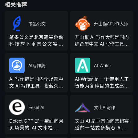
相关推荐
笔墨公文
开山猴AI写作大师
笔墨公文是北京笔墨跳动
开山猴 AI 写作大师是国内
科技旗下垂直公文赛道
综合型中文 AI 写作工具，
AIGC 创作平台，深耕体
融合二十年专业内容创作
制公文专业场景，依托海
方法论与自研大模型算
量标准公文语料训练专属
法，大幅降低 AI 使用门
AI写作鹅
AI-Writer
大模型。平台整合 AI 公文
槛，无需专业提示词技巧
生成、全维度智能校对、
即可产出高质量文稿。平
AI 写作鹅是国内全场景中
AI-Writer 是一个使用人工
范文库、实时更新素材
台覆盖 20 余个行业领域、
文 AI 写作工具，搭载海量
智能为各种目的生成高质
库、标准化公文模板五大
279 种写作体裁，配备 20
细分写作模板，覆盖办公
量和相关内容的平台。无
核心板块，兼顾公文快速
余种专业角色...
公文、学术论文、电商短
论您是需要撰写博客文
撰写、文稿合...
视频、新媒体、文学创
章、产品描述、登录页面
Eesel AI
文山AI写作
作、多行业策划等上百类
还是研究论文。
场景，集成伪原创改写、
Detect GPT 是一款面向网
文山 AI 是垂直面向营销赛
图生文、多语言翻译、
页场景的 AI 文本检测工
道的一站式多模态 AIGC
PPT 大纲生成等通用能
具，以浏览器插件形态为
工具，主打图文一体化生