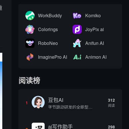
重
WorkBuddy
Komiko
Colorings
JoyPix ai
RoboNeo
Anifun AI
ImaginePro AI
Animon AI
阅读榜
豆包AI
312
1
阅读
字节跳动研发的全能型AI智能助手，提供智能对话、知识问答、内容创作、学习办公等一站式AI服务
ai写作助手
298