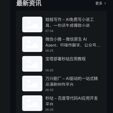
最新资讯
更多

蛙蛙写作 – AI免费写小说工
具，一句话生成爆款小说
07-04
微信小微 – 微信原生 AI
Agent，可操作聊天、公众号、
视频号和小程序
06-25
宝塔部署秒哒应用教程
06-20
万兴剧厂 – AI驱动的一站式精
品漫剧创作平台
06-05
秒哒 – 百度零代码AI应用开发
平台
06-05