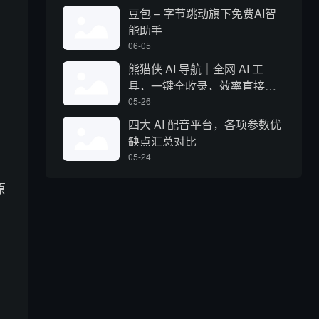
豆包 – 字节跳动旗下免费AI智
能助手
06-05
熊猫侠 AI 导航｜全网 AI 工
具，一键全收录，效率直接拉
满
05-26
四大 AI 配音平台，各项参数优
缺点汇总对比
05-24
原