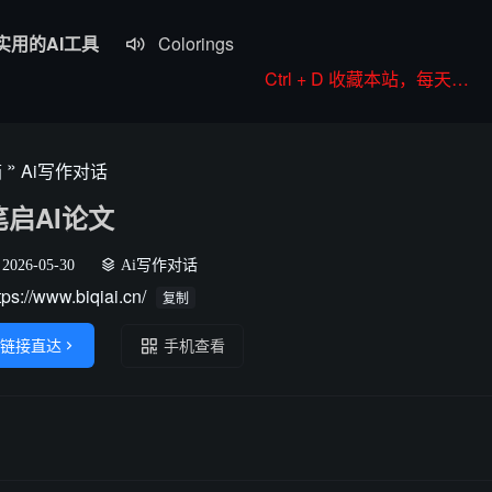
实用的AI工具
Colorings

JoyPix ai
Ctrl + D 收藏本站，每天更新好站！
RoboNeo
WorkBuddy
»
箱
Ai写作对话
Komiko
笔启AI论文
2026-05-30
Ai写作对话
tps://www.biqiai.cn/
复制
链接直达

手机查看