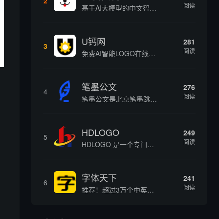
2
阅读
基于AI大模型的中文智能写作工具，面向学生、自媒体、职场人士提供一站式文本创作服务 核心定位 AI写作助手是依托人工智能技术打造的创作辅助平台，专注中文文本生成与优化，帮助用户快速完成各类文案、文章、论文等内容创作，提升写作效率 核心功能 ...
U钙网
281
3
阅读
免费AI智能LOGO在线设计制作平台
笔墨公文
276
4
阅读
笔墨公文是北京笔墨跳动科技旗下垂直公文赛道 AIGC 创作平台，深耕体制公文专业场景，依托海量标准公文语料训练专属大模型。平台整合 AI 公文生成、全维度智能校对、范文库、实时更新素材库、标准化公文模板五大核心板块，兼顾公文快速撰写、文稿合...
HDLOGO
249
5
阅读
HDLOGO 是一个专门整理矢量标志和图标的网站，提供各类品牌和公司的矢量标志下载服务，主要面向设计师、营销人员和企业用户，帮他们获取高质量的品牌标识资源。
字体天下
241
6
阅读
推荐！超过3万个中英文字体免费下载
，