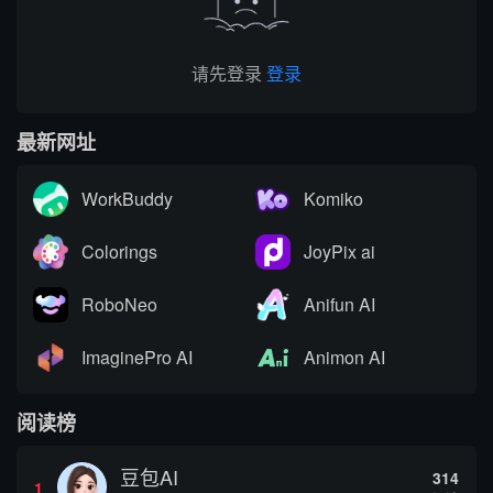
请先登录
登录
最新网址
WorkBuddy
Komiko
Colorings
JoyPix ai
RoboNeo
Anifun AI
ImaginePro AI
Animon AI
阅读榜
豆包AI
314
1