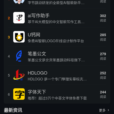
阅读
字节跳动研发的全能型AI智能助手，提供智能对话、知识问答、内容创作、学习办公等一站式AI服务
ai写作助手
302
2
阅读
基于AI大模型的中文智能写作工具，面向学生、自媒体、职场人士提供一站式文本创作服务 核心定位 AI写作助手是依托人工智能技术打造的创作辅助平台，专注中文文本生成与优化，帮助用户快速完成各类文案、文章、论文等内容创作，提升写作效率 核心功能 ...
U钙网
285
3
阅读
免费AI智能LOGO在线设计制作平台
笔墨公文
279
4
阅读
笔墨公文是北京笔墨跳动科技旗下垂直公文赛道 AIGC 创作平台，深耕体制公文专业场景，依托海量标准公文语料训练专属大模型。平台整合 AI 公文生成、全维度智能校对、范文库、实时更新素材库、标准化公文模板五大核心板块，兼顾公文快速撰写、文稿合...
HDLOGO
252
5
阅读
HDLOGO 是一个专门整理矢量标志和图标的网站，提供各类品牌和公司的矢量标志下载服务，主要面向设计师、营销人员和企业用户，帮他们获取高质量的品牌标识资源。
字体天下
244
6
阅读
推荐！超过3万个中英文字体免费下载
最新资讯
更多
