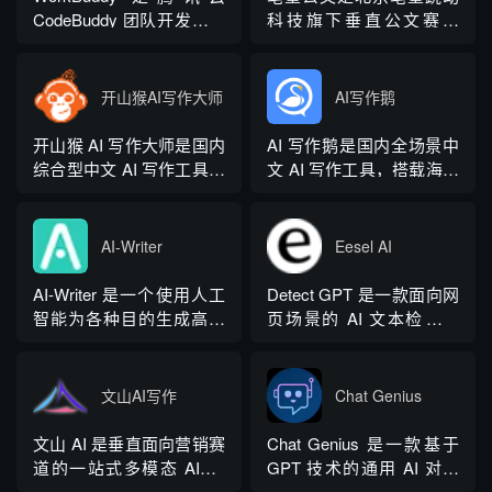
CodeBuddy 团队开发的全
科技旗下垂直公文赛道
场景职场 AI 智能体桌面工
AIGC 创作平台，深耕体
作台，2026 年 3 月正式上
制公文专业场景，依托海
线，6 月推出企业版抖音
量标准公文语料训练专属
开山猴AI写作大师
AI写作鹅
百科。区别于普通对话式
大模型。平台整合 AI 公文
AI，它是可以直接操作电
生成、全维度智能校对、
开山猴 AI 写作大师是国内
AI 写作鹅是国内全场景中
脑本地授权文件的 AI 助
范文库、实时更新素材
综合型中文 AI 写作工具，
文 AI 写作工具，搭载海量
手，用户用自然语言下...
库、标准化公文模板五大
融合二十年专业内容创作
细分写作模板，覆盖办公
核心板块，兼顾公文快速
方法论与自研大模型算
公文、学术论文、电商短
撰写、文稿合...
法，大幅降低 AI 使用门
视频、新媒体、文学创
AI-Writer
Eesel AI
槛，无需专业提示词技巧
作、多行业策划等上百类
即可产出高质量文稿。平
场景，集成伪原创改写、
AI-Writer 是一个使用人工
Detect GPT 是一款面向网
台覆盖 20 余个行业领域、
图生文、多语言翻译、
智能为各种目的生成高质
页场景的 AI 文本检测工
279 种写作体裁，配备 20
PPT 大纲生成等通用能
量和相关内容的平台。无
具，以浏览器插件形态为
余种专业角色...
力，同时内置多领域 AI 私
论您是需要撰写博客文
主，核心能力是实时扫描
人顾问...
章、产品描述、登录页面
网页文字，甄别 GPT 系列
文山AI写作
Chat Genius
还是研究论文。
大模型产出内容，依托斯
坦福零样本概率曲率检测
文山 AI 是垂直面向营销赛
Chat Genius 是一款基于
技术，无需针对新模型重
道的一站式多模态 AIGC
GPT 技术的通用 AI 对话
新训练，操作简单、无需
工具，主打图文一体化生
应用，依托大模型自然语