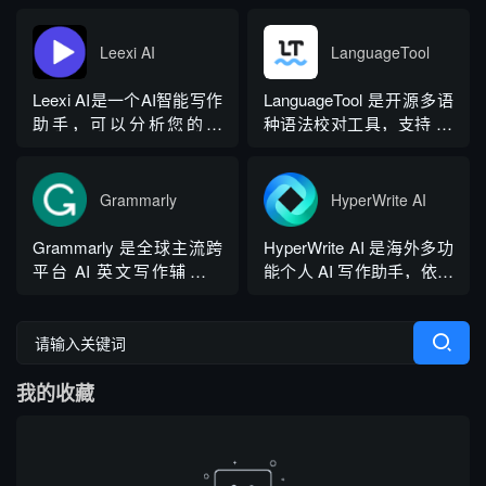
注册登录，面向科研人...
成，依托深度学习算法学
言处理能力实现图文双向
习用户创作风格，适配新
交互，支持自定义专属个
Leexi AI
LanguageTool
闻稿、产品文案、广告宣
性化 AI 助理，覆盖问答查
传等各类营销文体。内置
询、内容创作、生活事务
Leexi AI是一个AI智能写作
LanguageTool 是开源多语
十大类海量行业模板，覆
辅助等场景。产品采用金
助手，可以分析您的文
种语法校对工具，支持 30
盖超 99% 营销业务场景，
币激励体系，用户可通过
本，提供有关如何改进文
余种语言与方言检测，覆
普通用户选择模板填入需
拉新、观看广告...
本的反馈和建议，帮助您
盖英、西、德、法等主流
求...
纠正语法、拼写和标点符
语种，区分六大英语地域
Grammarly
HyperWrite AI
号错误等。
版本。工具除基础拼写语
法纠错外，还可校验标
Grammarly 是全球主流跨
HyperWrite AI 是海外多功
点、大小写、语句冗余问
平台 AI 英文写作辅助工
能个人 AI 写作助手，依托
题，附带 AI 句子改写功
具，提供免费基础版本，
大语言模型打造全场景文
能，分为免费个人版、...
依托 NLP 与大模型技术，
字处理工具，内置上百种
搭载 GrammarlyGO 智能
写作功能，支持原生网页
写作助手，集实时校对、
编辑器与 Chrome 浏览器
我的收藏
AI 生成、抄袭检测、引文
插件，可在任意网页实时
排版、团队文风统一功能
调用 AI。覆盖内容生成、
于一体。覆盖客户端、浏
改写翻译、学术调研、商
览器插...
务沟通等...