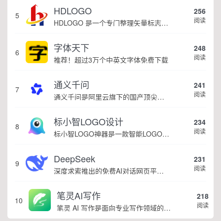
HDLOGO
256
5
阅读
HDLOGO 是一个专门整理矢量标志和图标的网站，提供各类品牌和公司的矢量标志下载服务，主要面向设计师、营销人员和企业用户，帮他们获取高质量的品牌标识资源。
字体天下
248
6
阅读
推荐！超过3万个中英文字体免费下载
通义千问
241
7
阅读
通义千问是阿里云旗下的国产顶尖全能AI大模型
标小智LOGO设计
234
8
阅读
标小智LOGO神器是一款智能LOGO在线设计生成器，是国内领先的品牌LOGO创建平台，超过500万用户都在用的ai智能logo设计神器! 只需简单3步(输入公司/品牌名称、选择相关行业、选择适合的色系和字体风格)，标小智LOGO神器便能为你...
DeepSeek
231
9
阅读
深度求索推出的免费AI对话网页平台，提供高性能大模型在线对话服务
笔灵AI写作
218
10
阅读
笔灵 AI 写作是面向专业写作领域的智能写作工具