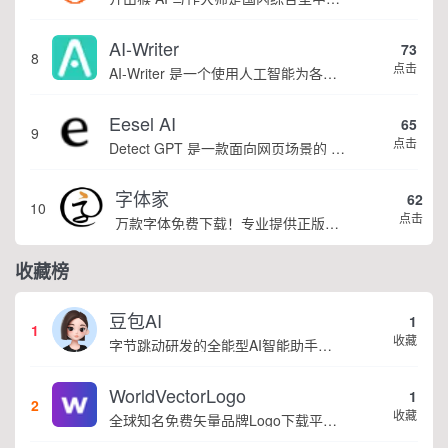
AI-Writer
73
8
点击
AI-Writer 是一个使用人工智能为各种目的生成高质量和相关内容的平台。无论您是需要撰写博客文章、产品描述、登录页面还是研究论文。
Eesel AI
65
9
点击
Detect GPT 是一款面向网页场景的 AI 文本检测工具，以浏览器插件形态为主，核心能力是实时扫描网页文字，甄别 GPT 系列大模型产出内容，依托斯坦福零样本概率曲率检测技术，无需针对新模型重新训练，操作简单、无需注册登录，面向科研人...
字体家
62
10
点击
万款字体免费下载！专业提供正版授权字体下载
收藏榜
豆包AI
1
1
收藏
字节跳动研发的全能型AI智能助手，提供智能对话、知识问答、内容创作、学习办公等一站式AI服务
WorldVectorLogo
1
2
收藏
全球知名免费矢量品牌Logo下载平台，主打SVG矢量格式，面向设计师快速获取高清品牌标志