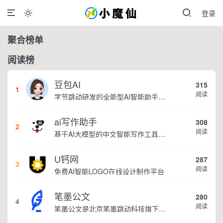
登录

聚合榜单
阅读榜
豆包AI
315
1
阅读
字节跳动研发的全能型AI智能助手，提供智能对话、知识问答、内容创作、学习办公等一站式AI服务
ai写作助手
308
2
阅读
基于AI大模型的中文智能写作工具，面向学生、自媒体、职场人士提供一站式文本创作服务 核心定位 AI写作助手是依托人工智能技术打造的创作辅助平台，专注中文文本生成与优化，帮助用户快速完成各类文案、文章、论文等内容创作，提升写作效率 核心功能 ...
U钙网
287
3
阅读
免费AI智能LOGO在线设计制作平台
笔墨公文
280
4
阅读
笔墨公文是北京笔墨跳动科技旗下垂直公文赛道 AIGC 创作平台，深耕体制公文专业场景，依托海量标准公文语料训练专属大模型。平台整合 AI 公文生成、全维度智能校对、范文库、实时更新素材库、标准化公文模板五大核心板块，兼顾公文快速撰写、文稿合...