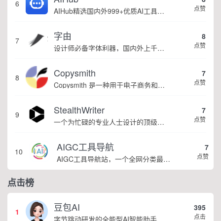
6
点赞
AIHub精选国内外999+优质AI工具、资源和资讯，包括AI绘画工具、AI写作工具、AI聊天工具、AI音视频工具、AI办公工具、AI游戏制作工具、AI营销工具等AI工具大全。我们希望通过努力，让更多个人和企业，了解人工智能，用好人工智能，...
字由
8
7
点赞
设计师必备字体利器，国内外上千款精选字体
Copysmith
7
8
点赞
Copysmith 是一种用于电子商务和企业的 AI 内容创建软件工具。借助此 AI 工具，企业可以扩展营销内容的创建和分发。
StealthWriter
7
9
点赞
一个为忙碌的专业人士设计的顶级改写工具，能够快速创建高质量的内容，提供无法检测到的、无抄袭的内容，保护您的工作免受AI检测工具的影响。
AIGC工具导航
7
10
点赞
AIGC工具导航站，一个全网分类最全、收录最全的生成式AI工具导航，分类包括AI写作、AI绘画、AI视频、AI办公、AI数字人、AI设计、AI语音、AI音乐、AI论文、AI简历、AI智能体、文本转语音等。AIGC导航提供一站式AI工具导航服...
点击榜
豆包AI
395
1
点击
字节跳动研发的全能型AI智能助手，提供智能对话、知识问答、内容创作、学习办公等一站式AI服务