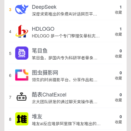
DeepSeek
1
3
收藏
深度求索推出的免费AI对话网页平台，提供高性能大模型在线对话服务
HDLOGO
1
4
收藏
HDLOGO 是一个专门整理矢量标志和图标的网站，提供各类品牌和公司的矢量标志下载服务，主要面向设计师、营销人员和企业用户，帮他们获取高质量的品牌标识资源。
笔目鱼
0
5
收藏
笔目鱼，是国内专为科研学者量身打造的AI 英文论文写作神器
图虫摄影网
0
6
收藏
领先的时尚摄影平台，分享作品和技巧首选
酷表ChatExcel
0
7
收藏
北大团队研发的通过聊天来操作表格的AI工具
堆友
0
8
收藏
堆友ai反应堆是阿里旗下堆友推出的多风格ai绘画生成器。 堆友是阿里设计打造的设计师全成长周期服务平台，围绕品质、效率、技能、成就、收入五大用户价值布局平台能力，全力服务设计师，旨在成为设计师的好朋友。 堆友历经大厂设计师团队多轮打磨雕刻，...