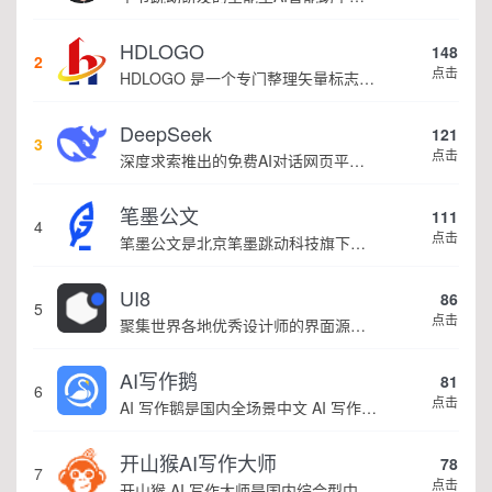
HDLOGO
148
2
点击
HDLOGO 是一个专门整理矢量标志和图标的网站，提供各类品牌和公司的矢量标志下载服务，主要面向设计师、营销人员和企业用户，帮他们获取高质量的品牌标识资源。
DeepSeek
121
3
点击
深度求索推出的免费AI对话网页平台，提供高性能大模型在线对话服务
笔墨公文
111
4
点击
笔墨公文是北京笔墨跳动科技旗下垂直公文赛道 AIGC 创作平台，深耕体制公文专业场景，依托海量标准公文语料训练专属大模型。平台整合 AI 公文生成、全维度智能校对、范文库、实时更新素材库、标准化公文模板五大核心板块，兼顾公文快速撰写、文稿合...
UI8
86
5
点击
聚集世界各地优秀设计师的界面源文件
AI写作鹅
81
6
点击
AI 写作鹅是国内全场景中文 AI 写作工具，搭载海量细分写作模板，覆盖办公公文、学术论文、电商短视频、新媒体、文学创作、多行业策划等上百类场景，集成伪原创改写、图生文、多语言翻译、PPT 大纲生成等通用能力，同时内置多领域 AI 私人顾问...
开山猴AI写作大师
78
7
点击
开山猴 AI 写作大师是国内综合型中文 AI 写作工具，融合二十年专业内容创作方法论与自研大模型算法，大幅降低 AI 使用门槛，无需专业提示词技巧即可产出高质量文稿。平台覆盖 20 余个行业领域、279 种写作体裁，配备 20 余种专业角色...