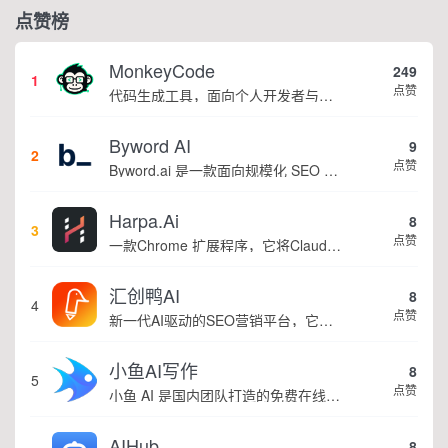
点赞榜
MonkeyCode
249
1
点赞
代码生成工具，面向个人开发者与研发团队，依托多模型兼容、规范管控、云端隔离环境实现全流程智能化开发。
Byword AI
9
2
点赞
Byword.ai 是一款面向规模化 SEO 内容创作的 AI 文章写作平台，集成关键词调研、AI 撰稿、SEO 优化、一键发布等全链路能力。平台支持品牌文风复刻、批量产出内容，兼容数十种语言，可对接主流内容管理系统与办公工具，目前全球已有...
Harpa.Ai
8
3
点赞
一款Chrome 扩展程序，它将Claude、ChatGPT集成到您的网络浏览器中。 ChatGPT可以根据给定的提示或上下文生成类似人类的文本，并可用于各种自然语言处理任务。
汇创鸭AI
8
4
点赞
新一代AI驱动的SEO营销平台，它通过导入已有产品素材，AI自主学习，批量自动创作高质量营销内容并自动发布至小红书、头条等自媒体平台,提升搜索引擎收录，增加曝光率。
小鱼AI写作
8
5
点赞
小鱼 AI 是国内团队打造的免费在线智能写作平台，主打安全稳定、性能出色，面向自媒体人、学生及各类创作者，提供个性化定制创作服务，助力用户高效产出优质原创内容。平台内置 435 余款写作模板，覆盖多领域创作场景，全方位满足不同人群的写作需求...
AIHub
8