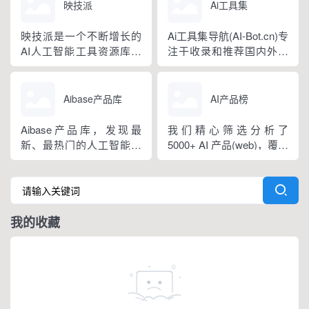
和应用，内容涵盖办公应
视频工具、AI办公工具、
映技派
Ai工具集
平。...
用和娱乐工具。
AI游戏制作工具、AI营销
工具等AI工具大全。我们
映技派是一个不断增长的
Ai工具集导航(AI-Bot.cn)专
希望通过努力，让更多个
AI人工智能工具资源库，
注于收录和推荐国内外热
人和企业，了解人工智
映技派优选有用、高效的
门、创意、有趣、前沿的
能，用好人工智能，...
gpt人工智能AI工具，可帮
AI工具和网站，致力于为
助增强您的创造力和业
大家提供一个快速访问任
Aibase产品库
AI产品榜
务。让您及时了解每日AI
意人工智能网站的门户和
人工智能新闻和工具。
入口。
Aibase产品库，发现最
我们精心筛选分析了
新、最热门的人工智能产
5000+ AI 产品(web)，覆盖
品，致力于收集国内外优
了从访问量、时长、增长
秀的AI产品应用，为用户
速度到营收等关键数据。
业务场景赋能，为应用构
更进一步，我们将这些 AI
建提供灵感。
产品分门别类，涵盖了100
我的收藏
个AI 细分领域，为您呈现
这份内容丰富、观点独到
的AI产品榜。