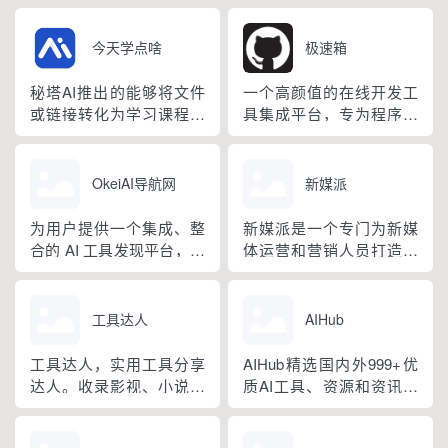
库，便于内部知识的整理
爱好者提供专业、有趣、
和使用。
实用的AI培训课程，致力
今天学点啥
极速箱
于推动AI技术的普及和应
用。
秘塔AI推出的能够将文件
一个高颜值的在线开发工
或链接转化为学习课程的
具集成平台，专为程序员
AI学习工具，通过互动式
设计，提供多种实用工
网页、PPT、以及文本到
具，如JSON处理、编码
语音技术，将复杂的内容
解码、网络测试等，帮助
OkeiAI导航网
新媒派
以轻松有趣的方式呈现，
开发者提升编程效率。
使学习变得更加容易。
为用户提供一个集成、整
新媒派是一个专门为新媒
合的 AI 工具发现平台，让
体运营和营销人员打造的
用户可以轻松搜索、筛选
工具网址导航。汇集各种
并选择适合自己需求的 AI
优秀新媒体运营工具和资
工具。
源，提供包括新媒体运营
工具达人
AIHub
工具、AI工具、在线设
计、创意参考、数据洞
工具达人，实用工具分享
AIHub精选国内外999+优
察、热门趋势、视频图片
达人。收录影视、小说、
质AI工具、资源和资讯，
素材等多个覆盖运营相关
漫画、音乐、网盘资源、
包括AI绘画工具、AI写作
类别，帮助您快速提升运
学习、设计等类别的网站
工具、AI聊天工具、AI音
营工作效率和创意水