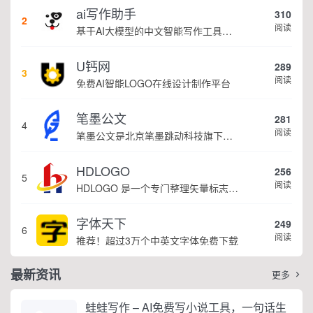
ai写作助手
310
2
阅读
基于AI大模型的中文智能写作工具，面向学生、自媒体、职场人士提供一站式文本创作服务 核心定位 AI写作助手是依托人工智能技术打造的创作辅助平台，专注中文文本生成与优化，帮助用户快速完成各类文案、文章、论文等内容创作，提升写作效率 核心功能 ...
U钙网
289
3
阅读
免费AI智能LOGO在线设计制作平台
笔墨公文
281
4
阅读
笔墨公文是北京笔墨跳动科技旗下垂直公文赛道 AIGC 创作平台，深耕体制公文专业场景，依托海量标准公文语料训练专属大模型。平台整合 AI 公文生成、全维度智能校对、范文库、实时更新素材库、标准化公文模板五大核心板块，兼顾公文快速撰写、文稿合...
HDLOGO
256
5
阅读
HDLOGO 是一个专门整理矢量标志和图标的网站，提供各类品牌和公司的矢量标志下载服务，主要面向设计师、营销人员和企业用户，帮他们获取高质量的品牌标识资源。
字体天下
249
6
阅读
推荐！超过3万个中英文字体免费下载
最新资讯
更多

蛙蛙写作 – AI免费写小说工具，一句话生