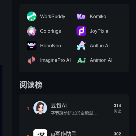
WorkBuddy
Komiko
Colorings
JoyPix ai
RoboNeo
Anifun AI
ImaginePro AI
Animon AI
阅读榜
豆包AI
314
1
阅读
字节跳动研发的全能型AI智能助手，提供智能对话、知识问答、内容创作、学习办公等一站式AI服务
ai写作助手
302