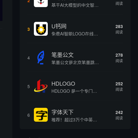
2
阅读
基于AI大模型的中文智能写作工具，面向学生、自媒体、职场人士提供一站式文本创作服务 核心定位 AI写作助手是依托人工智能技术打造的创作辅助平台，专注中文文本生成与优化，帮助用户快速完成各类文案、文章、论文等内容创作，提升写作效率 核心功能 ...
U钙网
283
3
阅读
免费AI智能LOGO在线设计制作平台
笔墨公文
278
4
阅读
笔墨公文是北京笔墨跳动科技旗下垂直公文赛道 AIGC 创作平台，深耕体制公文专业场景，依托海量标准公文语料训练专属大模型。平台整合 AI 公文生成、全维度智能校对、范文库、实时更新素材库、标准化公文模板五大核心板块，兼顾公文快速撰写、文稿合...
HDLOGO
252
5
阅读
HDLOGO 是一个专门整理矢量标志和图标的网站，提供各类品牌和公司的矢量标志下载服务，主要面向设计师、营销人员和企业用户，帮他们获取高质量的品牌标识资源。
字体天下
242
6
阅读
推荐！超过3万个中英文字体免费下载