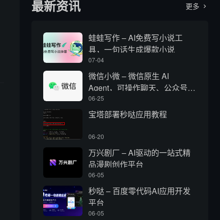
最新资讯
更多

蛙蛙写作 – AI免费写小说工
具，一句话生成爆款小说
07-04
微信小微 – 微信原生 AI
Agent，可操作聊天、公众号、
视频号和小程序
06-25
宝塔部署秒哒应用教程
06-20
万兴剧厂 – AI驱动的一站式精
品漫剧创作平台
、
06-05
秒哒 – 百度零代码AI应用开发
平台
06-05