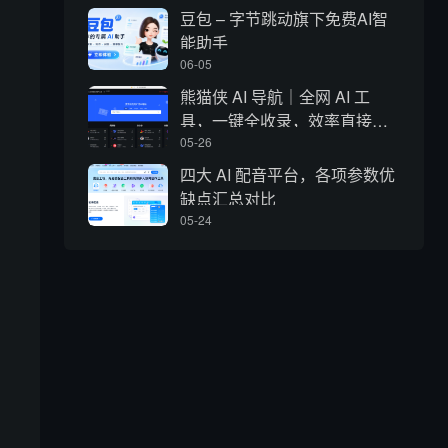
豆包 – 字节跳动旗下免费AI智
能助手
06-05
熊猫侠 AI 导航｜全网 AI 工
具，一键全收录，效率直接拉
满
05-26
四大 AI 配音平台，各项参数优
缺点汇总对比
05-24