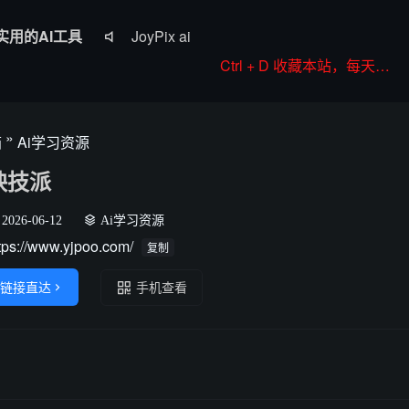
实用的AI工具
JoyPix ai

RoboNeo
Ctrl + D 收藏本站，每天更新好站！
WorkBuddy
Komiko
»
箱
Ai学习资源
Colorings
映技派
2026-06-12
Ai学习资源
tps://www.yjpoo.com/
复制
链接直达

手机查看