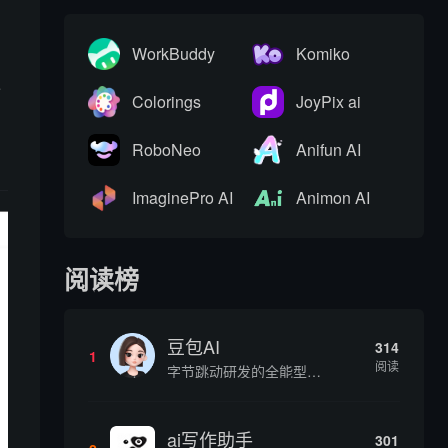
WorkBuddy
Komiko
助
企
Colorings
JoyPix ai
门
RoboNeo
Anifun AI
ImaginePro AI
Animon AI
阅读榜
豆包AI
314
1
阅读
字节跳动研发的全能型AI智能助手，提供智能对话、知识问答、内容创作、学习办公等一站式AI服务
ai写作助手
301