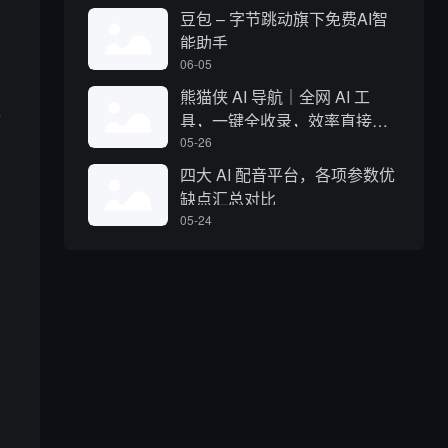
豆包 – 字节跳动旗下免费AI智
能助手
06-05
熊猫侠 AI 导航｜全网 AI 工
缩
具，一键全收录，效率直接拉
满
05-26
四大 AI 配音平台，各项参数优
缺点汇总对比
05-24
、