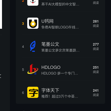
2
阅读
基于AI大模型的中文智能写作工具，面向学生、自媒体、职场人士提供一站式文本创作服务 核心定位 AI写作助手是依托人工智能技术打造的创作辅助平台，专注中文文本生成与优化，帮助用户快速完成各类文案、文章、论文等内容创作，提升写作效率 核心功能 ...
U钙网
281
3
阅读
免费AI智能LOGO在线设计制作平台
笔墨公文
277
4
阅读
笔墨公文是北京笔墨跳动科技旗下垂直公文赛道 AIGC 创作平台，深耕体制公文专业场景，依托海量标准公文语料训练专属大模型。平台整合 AI 公文生成、全维度智能校对、范文库、实时更新素材库、标准化公文模板五大核心板块，兼顾公文快速撰写、文稿合...
HDLOGO
251
5
阅读
HDLOGO 是一个专门整理矢量标志和图标的网站，提供各类品牌和公司的矢量标志下载服务，主要面向设计师、营销人员和企业用户，帮他们获取高质量的品牌标识资源。
文
字体天下
241
6
阅读
推荐！超过3万个中英文字体免费下载