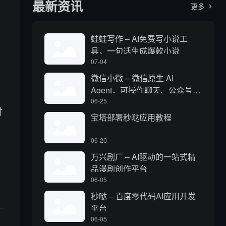
最新资讯
更多

蛙蛙写作 – AI免费写小说工
具，一句话生成爆款小说
07-04
微信小微 – 微信原生 AI
Agent，可操作聊天、公众号、
视频号和小程序
06-25
时
宝塔部署秒哒应用教程
06-20
万兴剧厂 – AI驱动的一站式精
品漫剧创作平台
06-05
秒哒 – 百度零代码AI应用开发
平台
06-05