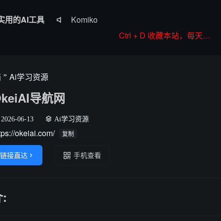
实用的AI工具
Komiko

Colorings
Ctrl + D 收藏本站，每天更新好站！
JoyPix ai
RoboNeo
»
箱
Ai学习资源
WorkBuddy
OkeiAI导航网
2026-06-13
Ai学习资源
tps://okeiai.com/
复制
链接直达

手机查看
: