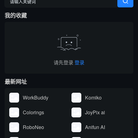
业务场景赋能，为应用构
更进一步，我们将这些 AI
建提供灵感。
产品分门别类，涵盖了100
我的收藏
个AI 细分领域，为您呈现
这份内容丰富、观点独到
的AI产品榜。
请先登录
登录
最新网址
WorkBuddy
Komiko
Colorings
JoyPix ai
RoboNeo
Anifun AI