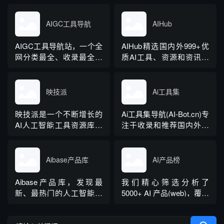
优秀新媒体运营工具和资
学习、设计等类别的网站
源，提供包括新媒体运营
和应用，内容涵盖办公应
AIGC工具导航
AIHub
工具、AI工具、在线设
用和娱乐工具。
计、创意参考、数据洞
AIGC工具导航站，一个全
AIHub精选国内外999+优
察、热门趋势、视频图片
网分类最全、收录最全的
质AI工具、资源和资讯，
素材等多个覆盖运营相关
生成式AI工具导航，分类
包括AI绘画工具、AI写作
类别，帮助您快速提升运
包括AI写作、AI绘画、AI
工具、AI聊天工具、AI音
营工作效率和创意水
视频、AI办公、AI数字
视频工具、AI办公工具、
映技派
Ai工具集
平。...
人、AI设计、AI语音、AI
AI游戏制作工具、AI营销
音乐、AI论文、AI简历、
工具等AI工具大全。我们
映技派是一个不断增长的
Ai工具集导航(AI-Bot.cn)专
AI智能体、文本转语音
希望通过努力，让更多个
AI人工智能工具资源库，
注于收录和推荐国内外热
等。AIGC导航提供一站式
人和企业，了解人工智
映技派优选有用、高效的
门、创意、有趣、前沿的
AI工具导航服...
能，用好人工智能，...
gpt人工智能AI工具，可帮
AI工具和网站，致力于为
助增强您的创造力和业
大家提供一个快速访问任
Aibase产品库
AI产品榜
务。让您及时了解每日AI
意人工智能网站的门户和
人工智能新闻和工具。
入口。
Aibase产品库，发现最
我们精心筛选分析了
新、最热门的人工智能产
5000+ AI 产品(web)，覆盖
品，致力于收集国内外优
了从访问量、时长、增长
秀的AI产品应用，为用户
速度到营收等关键数据。