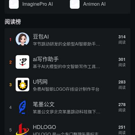
ImaginePro AI
Animon AI
阅读榜
豆包AI
314
1
阅读
字节跳动研发的全能型AI智能助手，提供智能对话、知识问答、内容创作、学习办公等一站式AI服务
ai写作助手
301
2
阅读
基于AI大模型的中文智能写作工具，面向学生、自媒体、职场人士提供一站式文本创作服务 核心定位 AI写作助手是依托人工智能技术打造的创作辅助平台，专注中文文本生成与优化，帮助用户快速完成各类文案、文章、论文等内容创作，提升写作效率 核心功能 ...
U钙网
283
3
阅读
免费AI智能LOGO在线设计制作平台
笔墨公文
278
4
阅读
笔墨公文是北京笔墨跳动科技旗下垂直公文赛道 AIGC 创作平台，深耕体制公文专业场景，依托海量标准公文语料训练专属大模型。平台整合 AI 公文生成、全维度智能校对、范文库、实时更新素材库、标准化公文模板五大核心板块，兼顾公文快速撰写、文稿合...
HDLOGO
251
5
阅读
HDLOGO 是一个专门整理矢量标志和图标的网站，提供各类品牌和公司的矢量标志下载服务，主要面向设计师、营销人员和企业用户，帮他们获取高质量的品牌标识资源。