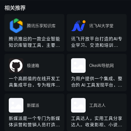
相关推荐
腾讯乐享知识库
讯飞AI大学堂
腾讯推出的一款企业智能
讯飞开放平台打造的AI专
知识库管理工具，主要帮
业学习、交流和培训的AI
助企业搭建自己的知识
课堂。为AI领域开发者、
库，便于内部知识的整理
爱好者提供专业、有趣、
和使用。
实用的AI培训课程，致力
极速箱
OkeiAI导航网
于推动AI技术的普及和应
用。
一个高颜值的在线开发工
为用户提供一个集成、整
具集成平台，专为程序员
合的 AI 工具发现平台，让
设计，提供多种实用工
用户可以轻松搜索、筛选
具，如JSON处理、编码
并选择适合自己需求的 AI
解码、网络测试等，帮助
工具。
新媒派
工具达人
开发者提升编程效率。
新媒派是一个专门为新媒
工具达人，实用工具分享
体运营和营销人员打造的
达人。收录影视、小说、
工具网址导航。汇集各种
漫画、音乐、网盘资源、