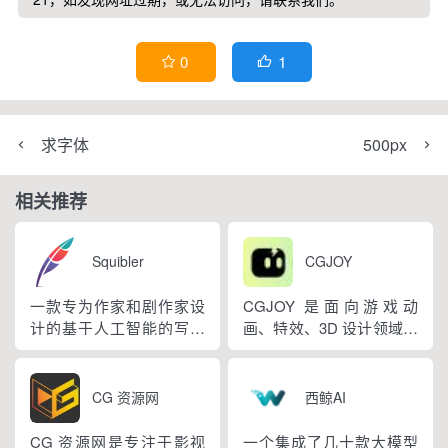
1
0


求字体
500px
相关推荐
Squibler
CGJOY
一款专为作家和剧作家设
CGJOY 是面向游戏动
计的基于人工智能的写作
画、特效、3D 设计领域的
软件。Squibler可用于写作
综合交流学习平台，由上
书籍、写作小说、写作剧
海动悦网络科技有限公司
本和写作短篇小说。
运营，深耕游戏美术行业
CG 资源网
西鲸AI
多年。平台集作品展示、
资源分享、技能教学、社
CG 资源网是专注于影视
一个集成了几十款大模型