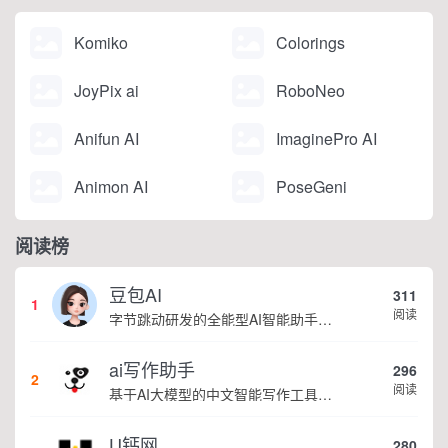
Komiko
Colorings
JoyPix ai
RoboNeo
Anifun AI
ImaginePro AI
Animon AI
PoseGeni
阅读榜
豆包AI
311
1
阅读
字节跳动研发的全能型AI智能助手，提供智能对话、知识问答、内容创作、学习办公等一站式AI服务
ai写作助手
296
2
阅读
基于AI大模型的中文智能写作工具，面向学生、自媒体、职场人士提供一站式文本创作服务 核心定位 AI写作助手是依托人工智能技术打造的创作辅助平台，专注中文文本生成与优化，帮助用户快速完成各类文案、文章、论文等内容创作，提升写作效率 核心功能 ...
U钙网
280