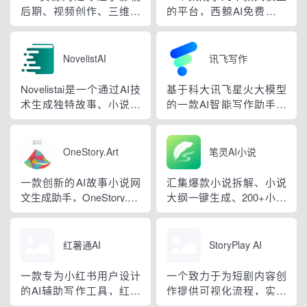
群交流于一体，围绕 3ds
后期、视频创作、三维设
的平台，西鲸AI免费提供
Max、Maya、UE5、
计领域的综合资源分享平
文生文大模型的使用，支
Unity、Spine 等...
台，汇聚海量高清视频素
持midjourney、Dall-E、
材、音频音效、剪辑特效
SD，以及RAG知识库功
NovelistAI
讯飞写作
模板、专业软件及各类插
能。
件脚本，资源适配 AE、
Novelistai是一个通过AI技
基于科大讯飞星火大模型
PR、FCPX、达芬奇、
术生成独特故事、小说和
的一款AI智能写作助手，
Blender 等主流设计软件，
交互式书籍的网站，作家
支持AI对话、多场景模
持续更新内容，全面满足
可以通过选择各种写作流
板、AI工具润色改写扩写
短视...
派和风格来生成自己的个
缩写续写、AI文生图图生
OneStory.Art
笔灵AI小说
性化小说。同时提供如书
图、素材写作等功能，全
本封面图片和编辑工具，
方位提升用户的写作效
一款创新的AI故事小说网
汇集爆款小说拆解、小说
帮助作家创作独特的故
率。
文生成助手，OneStory.Art
大纲一键生成、200+小说
事、小说和互动书籍。
通过AI快速生成连续性、
生成器、总结网文大神写
一致性的角色和故事网
作公式、精选小说资料
文，提供影视分镜、网文
库。
红薯通AI
StoryPlay AI
图片、游戏漫画以及更多
内容创作。
一款专为小红书用户设计
一个致力于为短剧内容创
的AI辅助写作工具，红薯
作提供可视化流程，实现
通AI通过输入关键词即可
剧本策划、剧本创作、剧