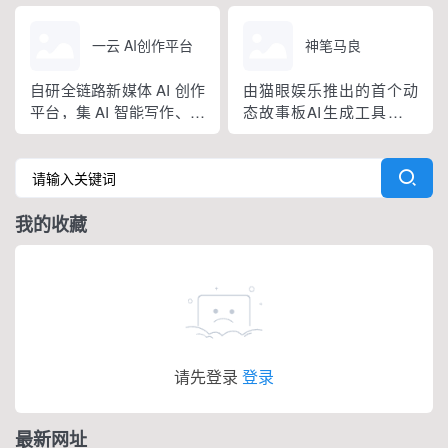
生成各种类型的小红书笔
本分镜创作等围绕短剧创
记，并支持提取和改写已
作全工作流的AI赋能，实
一云 AI创作平台
神笔马良
有的笔记文案。
现创作者5-10倍的降本增
效的AI短剧剧本创作工具
自研全链路新媒体 AI 创作
由猫眼娱乐推出的首个动
平台，集 AI 智能写作、一
态故事板AI生成工具，神
键排版、热点挖掘、多平
笔马良专为影视行业设
台一键分发于一体
计，特别适用于长剧本的
解析和创作。它通过AI技
术实现从文字到影像的转
我的收藏
换。
请先登录
登录
最新网址