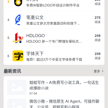
3
阅读
免费AI智能LOGO在线设计制作平台
笔墨公文
275
4
阅读
笔墨公文是北京笔墨跳动科技旗下垂直公文赛道 AIGC 创作平台，深耕体制公文专业场景，依托海量标准公文语料训练专属大模型。平台整合 AI 公文生成、全维度智能校对、范文库、实时更新素材库、标准化公文模板五大核心板块，兼顾公文快速撰写、文稿合...
HDLOGO
249
5
阅读
HDLOGO 是一个专门整理矢量标志和图标的网站，提供各类品牌和公司的矢量标志下载服务，主要面向设计师、营销人员和企业用户，帮他们获取高质量的品牌标识资源。
字体天下
239
6
阅读
推荐！超过3万个中英文字体免费下载
最新资讯
更多

蛙蛙写作 – AI免费写小说工具，一句话生
成爆款小说
07-04
微信小微 – 微信原生 AI Agent，可操作聊
天、公众号、视频号和小程序