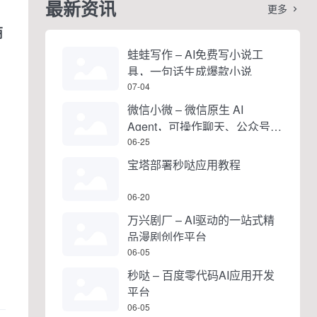
最新资讯
更多

商
蛙蛙写作 – AI免费写小说工
具，一句话生成爆款小说
07-04
微信小微 – 微信原生 AI
Agent，可操作聊天、公众号、
视频号和小程序
06-25
宝塔部署秒哒应用教程
06-20
万兴剧厂 – AI驱动的一站式精
品漫剧创作平台
06-05
秒哒 – 百度零代码AI应用开发
平台
06-05