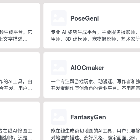
能，还有移除背景、给图像加文字等工具。
PoseGeni
视频生成平台。它
专业 AI 姿势生成平台，主要服务摄影师
上文字描述，大
甲师、3D 建模师、宠物摄影师、艺术家
视频”，适合个人
群，提供AI定制生成姿势和精选专业姿势
宣传视频这些场
帮各类创意项目找到合适的姿势参考。
AIOCmaker
作的AI工具，由
一个专注帮游戏玩家、动漫迷、写作者和
联合开发。用户输
开发者制作原创角色的专业平台。不用画
生成高质量动漫
础，就能把你的想象变成细节丰富的角
象。
FantasyGen
在线AI修图工
能在线生成奇幻地图的AI工具，用户只要
报制作，还是创
对地图的描述、选好风格、确定画面比例