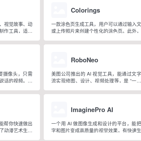
Colorings
、视觉故事、动
一款涂色页生成工具，用户可以通过输入
画制作工具，适合
或上传照片来创建个性化的涂色页。此外
、视觉内容创作
还提供超过 10 万个预设模板，涵盖动物
技能但想创作漫
陀罗、节日等主题，适合各个年龄段的人群
RoboNeo
需要摄像头，只需
美图公司推出的 AI 视觉工具，能通过文
说话的视频。整
流实现修图、设计、视频处理等，是 “一
传照片、生成头
影像设计工具”智能体。
ImaginePro AI
，能帮你快速做出
一个用 AI 做图像生成和设计的平台，能
了动漫艺术生成
字和图片变成高质量的视觉效果，有快速
作器等工具。
好图、能调整创意、生成高质量图像这