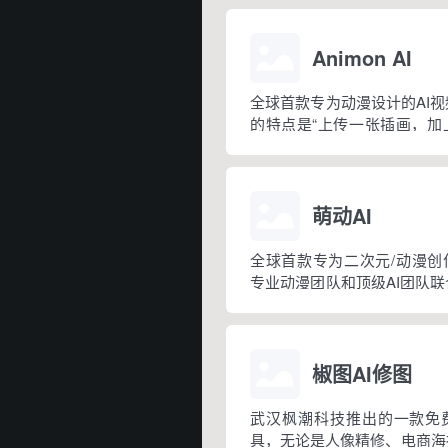
Animon AI
全球首款专为动漫设计的AI
的特点是“上传一张插画，加
概 3 分钟就能生成一段动漫
创作、做短片、画分镜或者做
景。
萌动AI
全球首款专为二次元/动漫创
专业动漫团队和顶级AI团队
入想法或上传图片，就能一键
视频，支持多种风格选择。
椒图AI修图
武汉枫潮科技推出的一款免费
具，无论是人像精修、电商海