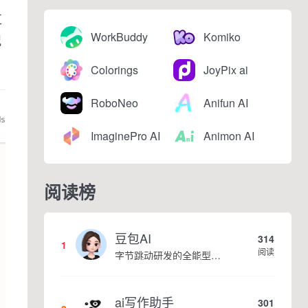
支
WorkBuddy
Komiko
况
Colorings
JoyPix ai
RoboNeo
Anifun AI
ImaginePro AI
Animon AI
阅读榜
豆包AI
314
1
阅读
字节跳动研发的全能型AI智能助手，提供智能对话、知识问答、内容创作、学习办公等一站式AI服务
ai写作助手
301