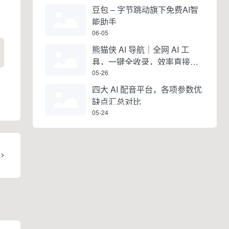
豆包 – 字节跳动旗下免费AI智
能助手
06-05
熊猫侠 AI 导航｜全网 AI 工
具，一键全收录，效率直接拉
满
05-26
四大 AI 配音平台，各项参数优
缺点汇总对比
05-24