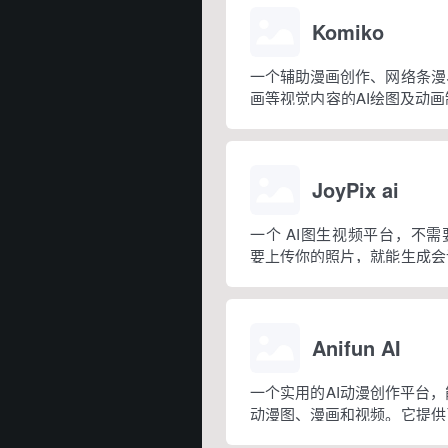
Komiko
一个辅助漫画创作、网络条漫
画等视觉内容的AI绘图及动
漫画连载创作者、故事创作者
者，以及那些不具备专业绘画
画的人。
JoyPix ai
一个 AI图生视频平台，不
要上传你的照片，就能生成会
个过程只需三步就可完成：上
像、制作视频。
Anifun AI
一个实用的AI动漫创作平台
动漫图、漫画和视频。它提供
器、视频生成器、在线漫画制