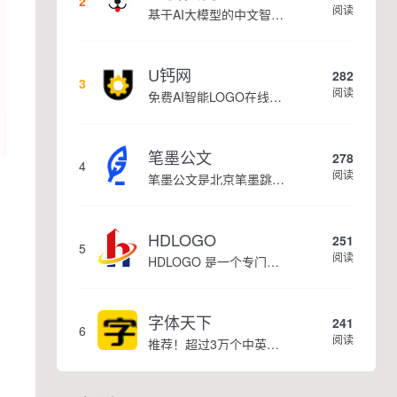
2
阅读
基于AI大模型的中文智能写作工具，面向学生、自媒体、职场人士提供一站式文本创作服务 核心定位 AI写作助手是依托人工智能技术打造的创作辅助平台，专注中文文本生成与优化，帮助用户快速完成各类文案、文章、论文等内容创作，提升写作效率 核心功能 ...
U钙网
282
3
阅读
免费AI智能LOGO在线设计制作平台
笔墨公文
278
4
阅读
笔墨公文是北京笔墨跳动科技旗下垂直公文赛道 AIGC 创作平台，深耕体制公文专业场景，依托海量标准公文语料训练专属大模型。平台整合 AI 公文生成、全维度智能校对、范文库、实时更新素材库、标准化公文模板五大核心板块，兼顾公文快速撰写、文稿合...
HDLOGO
251
5
阅读
HDLOGO 是一个专门整理矢量标志和图标的网站，提供各类品牌和公司的矢量标志下载服务，主要面向设计师、营销人员和企业用户，帮他们获取高质量的品牌标识资源。
字体天下
241
6
阅读
推荐！超过3万个中英文字体免费下载