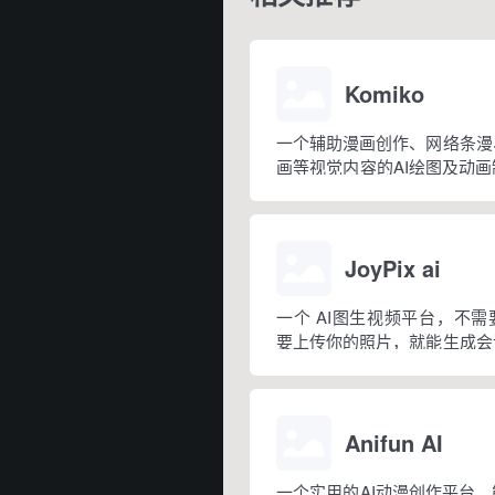
Komiko
一个辅助漫画创作、网络条漫
画等视觉内容的AI绘图及动
漫画连载创作者、故事创作者
者，以及那些不具备专业绘画
画的人。
JoyPix ai
一个 AI图生视频平台，不
要上传你的照片，就能生成会
个过程只需三步就可完成：上
像、制作视频。
Anifun AI
一个实用的AI动漫创作平台