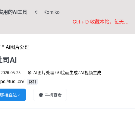
实用的AI工具
Komiko

Colorings
Ctrl + D 收藏本站，每天更新好站！
JoyPix ai
RoboNeo
»
箱
Ai图片处理
WorkBuddy
吐司AI
2026-05-25
Ai图片处理
/
Ai绘画生成
/
Ai视频生成
tps://tusi.cn/
复制
链接直达

手机查看