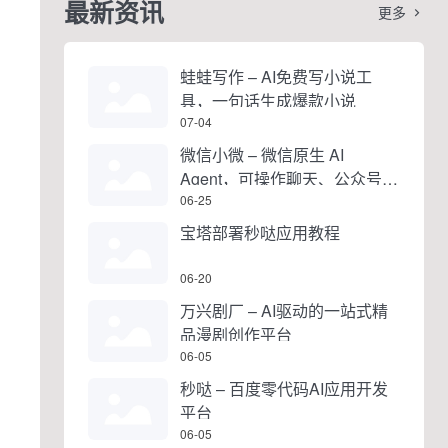
最新资讯
更多

蛙蛙写作 – AI免费写小说工
具，一句话生成爆款小说
07-04
微信小微 – 微信原生 AI
Agent，可操作聊天、公众号、
视频号和小程序
06-25
宝塔部署秒哒应用教程
06-20
万兴剧厂 – AI驱动的一站式精
品漫剧创作平台
06-05
秒哒 – 百度零代码AI应用开发
平台
06-05