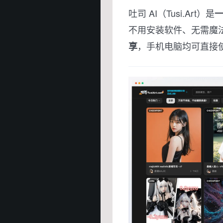
吐司 AI（Tusi.Art）是
一
不用安装软件、无需魔
，手机电脑均可直接
享