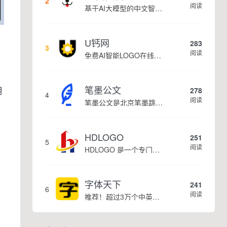
2
阅读
基于AI大模型的中文智能写作工具，面向学生、自媒体、职场人士提供一站式文本创作服务 核心定位 AI写作助手是依托人工智能技术打造的创作辅助平台，专注中文文本生成与优化，帮助用户快速完成各类文案、文章、论文等内容创作，提升写作效率 核心功能 ...
U钙网
283
3
阅读
免费AI智能LOGO在线设计制作平台
笔墨公文
用
278
4
阅读
笔墨公文是北京笔墨跳动科技旗下垂直公文赛道 AIGC 创作平台，深耕体制公文专业场景，依托海量标准公文语料训练专属大模型。平台整合 AI 公文生成、全维度智能校对、范文库、实时更新素材库、标准化公文模板五大核心板块，兼顾公文快速撰写、文稿合...
HDLOGO
251
5
阅读
HDLOGO 是一个专门整理矢量标志和图标的网站，提供各类品牌和公司的矢量标志下载服务，主要面向设计师、营销人员和企业用户，帮他们获取高质量的品牌标识资源。
字体天下
241
6
阅读
推荐！超过3万个中英文字体免费下载