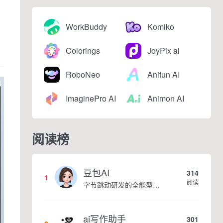
WorkBuddy
Komiko
Colorings
JoyPix ai
RoboNeo
Anifun AI
ImaginePro AI
Animon AI
阅读榜
豆包AI
314
1
阅读
字节跳动研发的全能型AI智能助手，提供智能对话、知识问答、内容创作、学习办公等一站式AI服务
ai写作助手
301