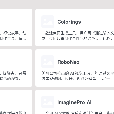
Colorings
、视觉故事、动
一款涂色页生成工具，用户可以通过输入
画制作工具，适合
或上传照片来创建个性化的涂色页。此外
、视觉内容创作
还提供超过 10 万个预设模板，涵盖动物
技能但想创作漫
陀罗、节日等主题，适合各个年龄段的人群
RoboNeo
需要摄像头，只需
美图公司推出的 AI 视觉工具，能通过文
说话的视频。整
流实现修图、设计、视频处理等，是 “一
传照片、生成头
影像设计工具”智能体。
ImaginePro AI
，能帮你快速做出
一个用 AI 做图像生成和设计的平台，能