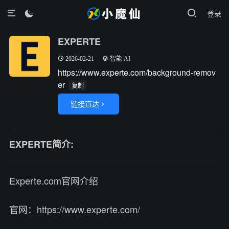
登录

EXPERTE
2026-02-21
智能 AI
https://www.experte.com/background-remov
er
复制
链接直达

EXPERTE简介:
Experte.com官网介绍
官网：https://www.experte.com/