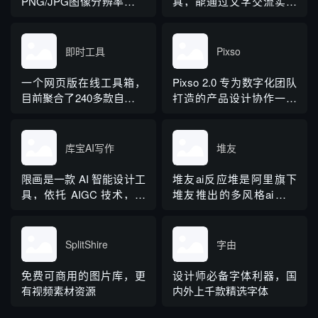
PNG/JPG图像分辨率升级
具，能通过文字交流实现
2倍或4倍
修图、设计、视频处理
等，是 “一站式影像设计工
具”智能体。
即时工具
Pixso
一个网页版在线工具箱，
Pixso 2.0 专为数字化团队
目前聚合了240多款自研工
打造的产品设计协作一体
具，覆盖视频、音频、图
化工具
片、PDF、文档转换、数
据图表等十多个类别，主
库宝AI写作
堆友
打“即用即走”的免安装体
验。
限画是一款 AI 智能设计工
堆友ai反应堆是阿里旗下
具，依托 AIGC 技术，输
堆友推出的多风格ai绘画
入文字描述即可快速产出
生成器。 堆友是阿里设计
高品质原创图像
打造的设计师全成长周期
服务平台，围绕品质、效
SplitShire
字由
率、技能、成就、收入五
大用户价值布局平台能
免费可商用的图片库，更
设计师必备字体利器，国
力，全力服务设计师，旨
有视频素材资源
内外上千款精选字体
在成为设计师的好朋友。