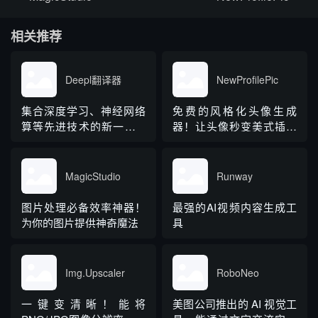
相关推荐
Deepl翻译器
NewProfilePic
集合深度学习、神经网络
免费的风格化头像生成
算等先进技术的新一代AI
器！让头像秒变美式插画
翻译神器
风
MagicStudio
Runway
图片处理必备效率神器！
最强的AI视频内容生成工
为你的图片提供神奇魔法
具
Img.Upscaler
RoboNeo
一键变清晰！能将
美图公司推出的 AI 视觉工