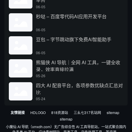
平台
06-05
秒哒 – 百度零代码AI应用开发平台
06-05
豆包 – 字节跳动旗下免费AI智能助手
06-05
熊猫侠 AI 导航｜全网 AI 工具，一键全收
录，效率直接拉满
05-26
四大 AI 配音平台，各项参数优缺点汇总对
比
05-24
友情链接
HDLOGO
818资源站
三幺七317名站网
sitemap
sitemap
小魔仙 AI 导航（xmxdh.com）无广告综合性 AI 工具导航站，一站式聚合国内
外各类 AI 平台、设计素材网站、开发工具、文件处理工具、等资源。