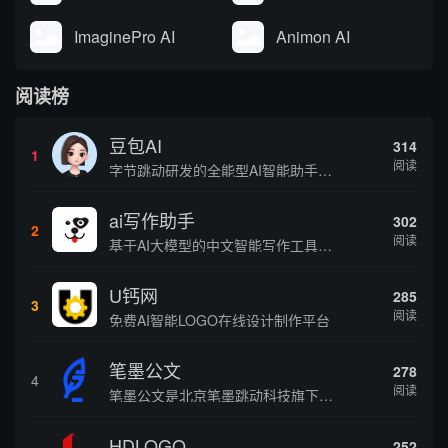
ImaginePro AI
Animon AI
阅读榜
豆包AI
314
1
阅读
字节跳动研发的全能型AI智能助手，提供智能对话、知识问答、内容创作、学习办公等一站式AI服务
ai写作助手
302
2
阅读
基于AI大模型的中文智能写作工具，面向学生、自媒体、职场人士提供一站式文本创作服务 核心定位 AI写作助手是依托人工智能技术打造的创作辅助平台，专注中文文本生成与优化，帮助用户快速完成各类文案、文章、论文等内容创作，提升写作效率 核心功能 ...
U钙网
285
3
阅读
免费AI智能LOGO在线设计制作平台
笔墨公文
278
4
阅读
笔墨公文是北京笔墨跳动科技旗下垂直公文赛道 AIGC 创作平台，深耕体制公文专业场景，依托海量标准公文语料训练专属大模型。平台整合 AI 公文生成、全维度智能校对、范文库、实时更新素材库、标准化公文模板五大核心板块，兼顾公文快速撰写、文稿合...
HDLOGO
252