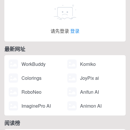
请先登录
登录
最新网址
WorkBuddy
Komiko
Colorings
JoyPix ai
RoboNeo
Anifun AI
ImaginePro AI
Animon AI
阅读榜