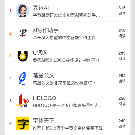
豆包AI
315
1
阅读
字节跳动研发的全能型AI智能助手，提供智能对话、知识问答、内容创作、学习办公等一站式AI服务
ai写作助手
310
2
阅读
基于AI大模型的中文智能写作工具，面向学生、自媒体、职场人士提供一站式文本创作服务 核心定位 AI写作助手是依托人工智能技术打造的创作辅助平台，专注中文文本生成与优化，帮助用户快速完成各类文案、文章、论文等内容创作，提升写作效率 核心功能 ...
U钙网
289
3
阅读
免费AI智能LOGO在线设计制作平台
笔墨公文
282
4
阅读
笔墨公文是北京笔墨跳动科技旗下垂直公文赛道 AIGC 创作平台，深耕体制公文专业场景，依托海量标准公文语料训练专属大模型。平台整合 AI 公文生成、全维度智能校对、范文库、实时更新素材库、标准化公文模板五大核心板块，兼顾公文快速撰写、文稿合...
HDLOGO
256
5
阅读
HDLOGO 是一个专门整理矢量标志和图标的网站，提供各类品牌和公司的矢量标志下载服务，主要面向设计师、营销人员和企业用户，帮他们获取高质量的品牌标识资源。
字体天下
249
6
阅读
推荐！超过3万个中英文字体免费下载