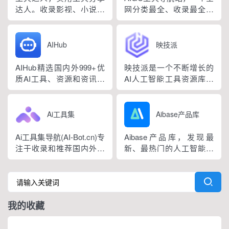
察、热门趋势、视频图片
达人。收录影视、小说、
网分类最全、收录最全的
素材等多个覆盖运营相关
漫画、音乐、网盘资源、
生成式AI工具导航，分类
类别，帮助您快速提升运
学习、设计等类别的网站
包括AI写作、AI绘画、AI
营工作效率和创意水
和应用，内容涵盖办公应
视频、AI办公、AI数字
AIHub
映技派
平。...
用和娱乐工具。
人、AI设计、AI语音、AI
音乐、AI论文、AI简历、
AIHub精选国内外999+优
映技派是一个不断增长的
AI智能体、文本转语音
质AI工具、资源和资讯，
AI人工智能工具资源库，
等。AIGC导航提供一站式
包括AI绘画工具、AI写作
映技派优选有用、高效的
AI工具导航服...
工具、AI聊天工具、AI音
gpt人工智能AI工具，可帮
视频工具、AI办公工具、
助增强您的创造力和业
Ai工具集
Aibase产品库
AI游戏制作工具、AI营销
务。让您及时了解每日AI
工具等AI工具大全。我们
人工智能新闻和工具。
Ai工具集导航(AI-Bot.cn)专
Aibase产品库，发现最
希望通过努力，让更多个
注于收录和推荐国内外热
新、最热门的人工智能产
人和企业，了解人工智
门、创意、有趣、前沿的
品，致力于收集国内外优
能，用好人工智能，...
AI工具和网站，致力于为
秀的AI产品应用，为用户
大家提供一个快速访问任
业务场景赋能，为应用构
意人工智能网站的门户和
建提供灵感。
我的收藏
入口。