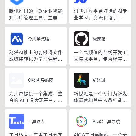
腾讯推出的一款企业智能
讯飞开放平台打造的AI专
知识库管理工具，主要帮
业学习、交流和培训的AI
助企业搭建自己的知识
课堂。为AI领域开发者、
库，便于内部知识的整理
爱好者提供专业、有趣、
和使用。
实用的AI培训课程，致力
今天学点啥
极速箱
于推动AI技术的普及和应
用。
秘塔AI推出的能够将文件
一个高颜值的在线开发工
或链接转化为学习课程的
具集成平台，专为程序员
AI学习工具，通过互动式
设计，提供多种实用工
网页、PPT、以及文本到
具，如JSON处理、编码
语音技术，将复杂的内容
解码、网络测试等，帮助
OkeiAI导航网
新媒派
以轻松有趣的方式呈现，
开发者提升编程效率。
使学习变得更加容易。
为用户提供一个集成、整
新媒派是一个专门为新媒
合的 AI 工具发现平台，让
体运营和营销人员打造的
用户可以轻松搜索、筛选
工具网址导航。汇集各种
并选择适合自己需求的 AI
优秀新媒体运营工具和资
工具。
源，提供包括新媒体运营
工具达人
AIGC工具导航
工具、AI工具、在线设
计、创意参考、数据洞
工具达人，实用工具分享
AIGC工具导航站，一个全